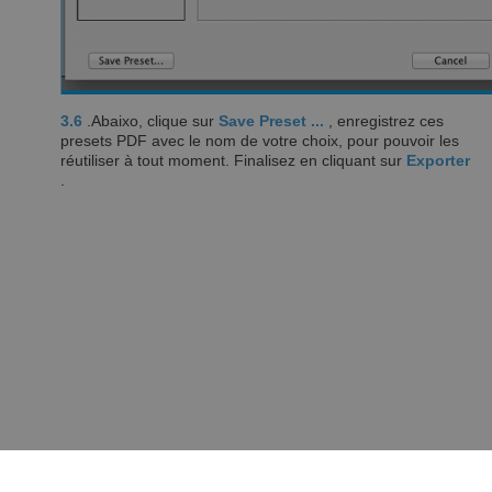
3.6
.Abaixo, clique sur
Save Preset ...
, enregistrez ces
presets PDF avec le nom de votre choix, pour pouvoir les
réutiliser à tout moment. Finalisez en cliquant sur
Exporter
.