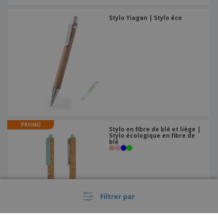
Stylo Yiagan | Stylo éco
PROMO
Stylo en fibre de blé et liège |
Stylo écologique en fibre de
blé
Filtrer par