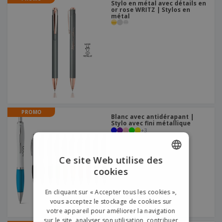
Stylo en métal avec détails en
or rose WRITZ | Stylos en
métal
PROMO
Blanc avec antidérapant |
Stylo avec fini métallique
+
3
Ce site Web utilise des
cookies
ENGLISH
FRENCH
En cliquant sur « Accepter tous les cookies »,
vous acceptez le stockage de cookies sur
DUTCH
votre appareil pour améliorer la navigation
sur le site, analyser son utilisation, contribuer
PORTUGUESE