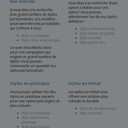
bon marché
Vous êtes à la recherche d’une
option créative pour vos
Si vous êtes à la recherche
stylos ? Vous pouvez
d’un grand nombre de stylos
sélectionner l’un de nos stylos
personnalisés, ces modèles
utilitaires :
pourraient être les possibilités
qui s’offrent à vous :
Stylo à mémoire flash
Stylo lampe de poche
Stylo en plastique
Stylo éventail
Stylo roller en plastique
Stylo porte-clés
Ce sont d’excellents choix
pour vos campagnes qui
exigent un grand nombre de
stylos. Vous pouvez
commander en quantité vos
stylos personnalisés.
Stylos en plastique
Stylos en métal
Vous pouvez utiliser l’un des
Les stylos en métal vous
stylos en plastique suivants
offrent une solution plus
pour une option plus légère et
robuste et durable.
plus colorée :
Stylo clic en aluminium
Stylo en plastique
Stylo en métal
Stylo tournant en
plastique
Stylo avec grip en