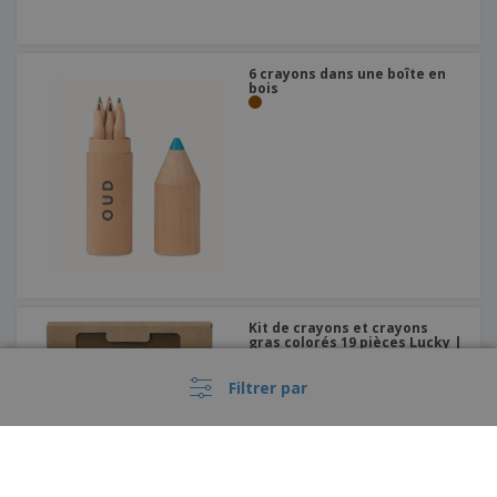
6 crayons dans une boîte en
bois
Kit de crayons et crayons
gras colorés 19 pièces Lucky |
Jeu de crayons de couleur et
de crayons de couleur
Filtrer par