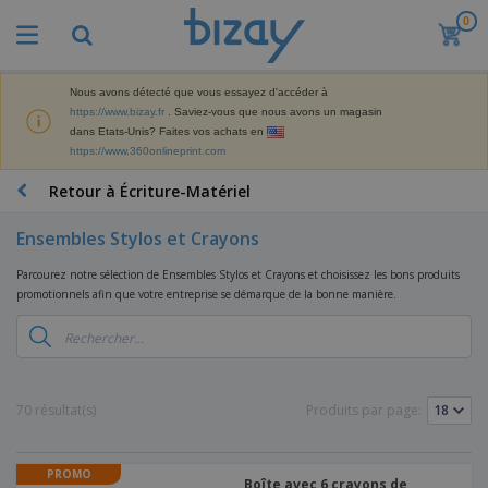
0
M
e
i
l
Nous avons détecté que vous essayez d'accéder à
M
l
https://www.bizay.fr
. Saviez-vous que nous avons un magasin
a
e
dans Etats-Unis? Faites vos achats en
t
u
https://www.360onlineprint.com
é
r
P
r
e
r
Retour à Écriture-Matériel
i
s
o
e
v
d
l
Ensembles Stylos et Crayons
e
A
u
d
n
f
i
e
Parcourez notre sélection de Ensembles Stylos et Crayons et choisissez les bons produits
t
f
t
M
promotionnels afin que votre entreprise se démarque de la bonne manière.
e
i
s
a
F
s
c
P
r
o
h
r
k
u
a
o
e
r
g
m
S
t
n
e
o
a
70 résultat(s)
Produits par page:
i
i
s
t
c
n
t
e
i
s
g
u
t
V
o
r
PROMO
E
ê
n
Boîte avec 6 crayons de