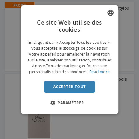
PROMO
Aluminium mat | Set de stylos
Ce site Web utilise des
cookies
ENGLISH
FRENCH
En cliquant sur « Accepter tous les cookies »,
vous acceptez le stockage de cookies sur
DUTCH
votre appareil pour améliorer la navigation
sur le site, analyser son utilisation, contribuer
PORTUGUESE
à nos efforts de marketing et fournir une
SPANISH
personnalisation des annonces.
Read more
ensemble de crayons en bois
ITALIAN
ACCEPTER TOUT
PARAMÉTRER