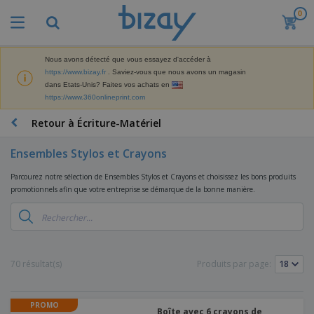
0
M
e
i
l
Nous avons détecté que vous essayez d'accéder à
M
l
https://www.bizay.fr
. Saviez-vous que nous avons un magasin
a
e
dans Etats-Unis? Faites vos achats en
t
u
https://www.360onlineprint.com
é
r
P
r
e
r
Retour à Écriture-Matériel
i
s
o
e
v
d
l
Ensembles Stylos et Crayons
e
A
u
d
n
f
i
e
Parcourez notre sélection de Ensembles Stylos et Crayons et choisissez les bons produits
t
f
t
M
promotionnels afin que votre entreprise se démarque de la bonne manière.
e
i
s
a
F
s
c
P
r
o
h
r
k
u
a
o
e
r
g
m
S
t
n
e
o
a
70 résultat(s)
Produits par page:
i
i
s
t
c
n
t
e
i
s
g
u
t
V
o
r
PROMO
E
ê
n
Boîte avec 6 crayons de