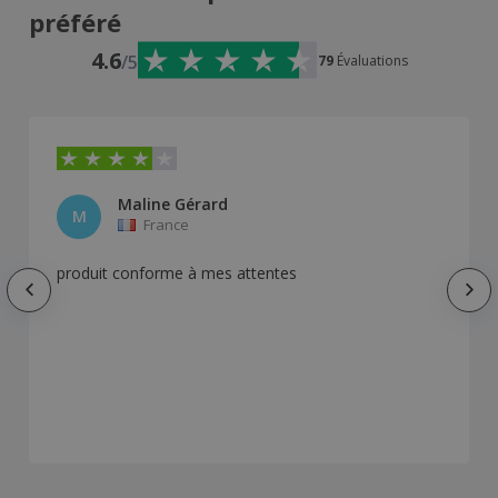
préféré
4.6
/5
79
Évaluations
Maline Gérard
M
France
produit conforme à mes attentes