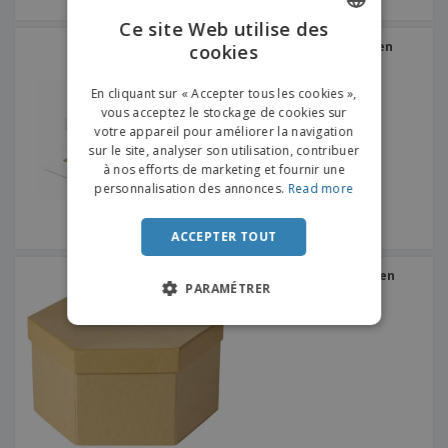
Ce site Web utilise des
jeu de coloriage crayon en
cookies
ENGLISH
bois
FRENCH
En cliquant sur « Accepter tous les cookies »,
vous acceptez le stockage de cookies sur
DUTCH
votre appareil pour améliorer la navigation
sur le site, analyser son utilisation, contribuer
PORTUGUESE
à nos efforts de marketing et fournir une
SPANISH
personnalisation des annonces.
Read more
ITALIAN
ACCEPTER TOUT
Ensemble d'art de boîte en
PARAMÉTRER
carton