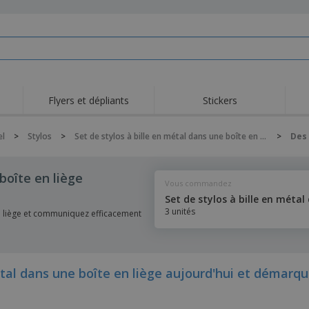
Flyers et dépliants
Stickers
el
>
Stylos
>
Set de stylos à bille en métal dans une boîte en liège
>
Des
boîte en liège
Vous commandez
3 unités
en liège et communiquez efficacement
al dans une boîte en liège aujourd'hui et démarqu