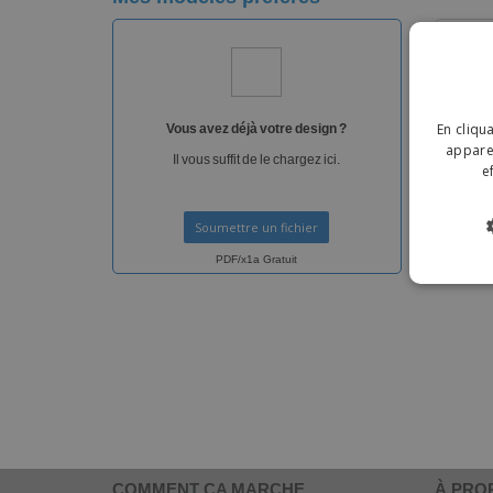
Vous
En cliqu
Vous avez déjà votre design ?
En
apparei
Il vous suffit de le chargez ici.
e
Soumettre un fichier
PDF/x1a Gratuit
COMMENT ÇA MARCHE
À PRO