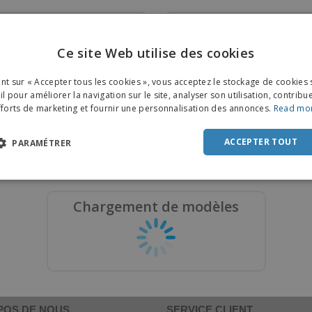
Ce site Web utilise des cookies
ENGL
 voulez un design personnalisé ?
Votre design n'est pas en for
ant sur « Accepter tous les cookies », vous acceptez le stockage de cookies 
numérique ?
trez vos idées et notre équipe de
FRE
l pour améliorer la navigation sur le site, analyser son utilisation, contribu
designers s'en occupera.
Envoyez-nous des images ou des 
et nos designers les répliquero
fforts de marketing et fournir une personnalisation des annonces.
Read mo
DUT
POR
ACCEPTER TOUT
Faire appel à un designer
Demander de reproduire un de
PARAMÉTRER
SPAN
pour seulement
19,99 €
pour seulement
7,99 €
ITAL
Chargement de modèles
POS DE NOUS
SERVICE CLIENT