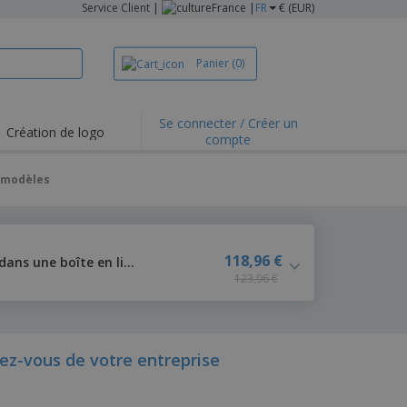
Service Client
|
France |
FR
€ (EUR)
Panier
(0)
Se connecter / Créer un
Création de logo
compte
 modèles
118,96 €
Set de stylos à bille en métal dans une boîte en liège
123,96 €
ez-vous de votre entreprise