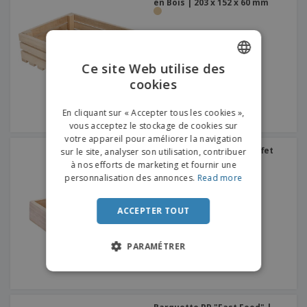
en Bois | 203 x 152 x 60 mm
Ce site Web utilise des
cookies
ENGLISH
FRENCH
En cliquant sur « Accepter tous les cookies »,
vous acceptez le stockage de cookies sur
DUTCH
votre appareil pour améliorer la navigation
Coffret Présentation Buffet
sur le site, analyser son utilisation, contribuer
PORTUGUESE
Bois | 370 x 210 x 50 mm
à nos efforts de marketing et fournir une
SPANISH
personnalisation des annonces.
Read more
ITALIAN
ACCEPTER TOUT
PARAMÉTRER