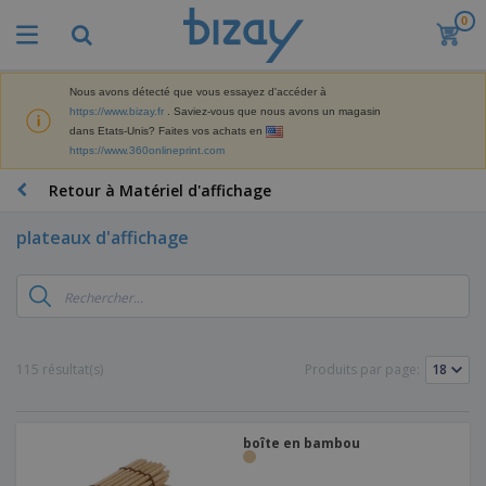
0
M
e
i
l
Nous avons détecté que vous essayez d'accéder à
M
l
https://www.bizay.fr
. Saviez-vous que nous avons un magasin
a
e
dans Etats-Unis? Faites vos achats en
t
u
https://www.360onlineprint.com
é
r
P
r
e
r
Retour à Matériel d'affichage
i
s
o
e
v
d
l
plateaux d'affichage
e
A
u
d
n
f
i
e
t
f
t
M
e
i
s
a
F
s
c
P
r
o
h
r
k
u
a
o
115 résultat(s)
Produits par page:
e
r
g
m
S
t
n
e
o
a
i
i
s
t
c
n
t
e
i
boîte en bambou
s
g
u
t
V
o
r
E
ê
n