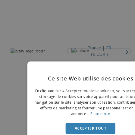
›
France |
FR
(€ EUR )
Dispositif de Signalement
Ce site Web utilise des cookies
Copyright © 2026 - BIZAY. Tous droits réservés.
ENGLIS
En cliquant sur « Accepter tous les cookies », vous acce
FRENC
stockage de cookies sur votre appareil pour améliore
navigation sur le site, analyser son utilisation, contribue
DUTCH
efforts de marketing et fournir une personnalisation
annonces.
Read more
PORTU
SPANIS
ACCEPTER TOUT