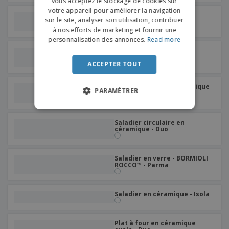
vous acceptez le stockage de cookies sur
DUTCH
votre appareil pour améliorer la navigation
Saladier en céramique -
sur le site, analyser son utilisation, contribuer
PORTUGUESE
Universal
à nos efforts de marketing et fournir une
SPANISH
personnalisation des annonces.
Read more
Plat de service ovale en
ITALIAN
céramique - Duo
ACCEPTER TOUT
Plat de service en céramique
PARAMÉTRER
- Nordika
Saladier circulaire en
céramique - Duo
Saladier en verre - BORMIOLI
ROCCO™ - Parma
Saladier en céramique - Isola
Plat à four en céramique