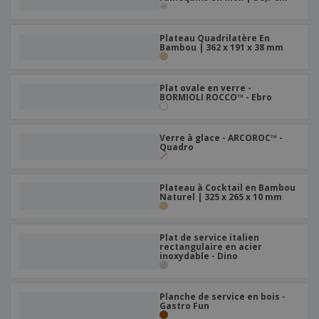
e
x
t
n
s
p
e
e
d
E
o
m
l
Plateau Quadrilatère En
e
m
s
e
Bambou | 362 x 191 x 38 mm
s
b
b
a
n
u
a
n
t
A
r
l
t
s
Plat ovale en verre -
c
e
l
s
BORMIOLI ROCCO™ - Ebro
h
a
a
e
u
g
T
t
e
Verre à glace - ARCOROC™ -
o
e
Quadro
u
r
s
p
Se
l
a
connecter
Plateau à Cocktail en Bambou
e
r
Naturel | 325 x 265 x 10 mm
/ Créer un
s
T
compte
p
h
r
è
Plat de service italien
o
m
rectangulaire en acier
Service
d
inoxydable - Dino
e
Client
u
i
t
Planche de service en bois -
s
Gastro Fun