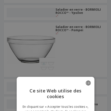
Saladier en verre - BORMIOLI
ROCCO™ - Ypsilon
Saladier en verre - BORMIOLI
ROCCO™ - Pompei
Saladier en céramique -
Servotel
Ce site Web utilise des
cookies
ENGLISH
Saladier en verre carré -
BORMIOLI ROCCO™ - Parma
FRENCH
En cliquant sur « Accepter tous les cookies »,