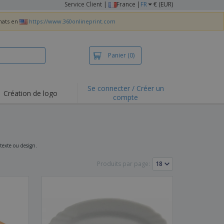
Service Client
|
France |
FR
€ (EUR)
chats en
https://www.360onlineprint.com
Panier
(0)
Se connecter / Créer un
Création de logo
compte
ualités et
motions
irts et polos
derie
 texte ou design.
vités de plein air
Produits par page:
e office
es d'expédition
eaux personalisés
uits écologiques