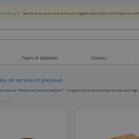
www.bizay.fr
. Saviez-vous que nous avons un magasin dans Etats-Unis? Faites vos a
Flyers et dépliants
Stickers
Act
Tendance
Nouveautés
pro
aux de service et plateaux
Roll-ups
Drapeaux
T-sh
Vaisselle et
Roll-ups
Bro
s produits "Plateaux de service et plateaux". Configurez-les et personnalisez-les avec votre logo,
accessoires de cuisine
Vaisselle jetable et
Livraison à domicile
Acti
réutilisable
ltat(s)
Autocollants, vinyles et
Montres
Hom
affiches
Sweatshirts
Coupes et Trophées
Boît
Exposants
Médailles
Cad
Affiches
Cadeaux gourmands
Prod