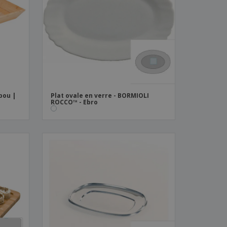
es et brochures
bou |
Plat ovale en verre - BORMIOLI
ROCCO™ - Ebro