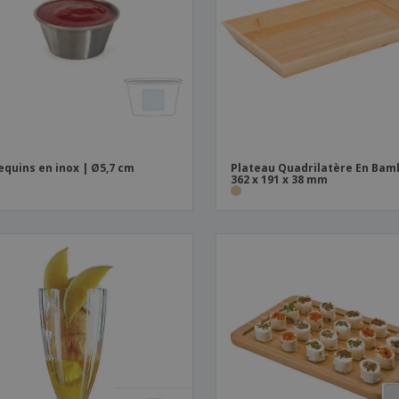
Sacs et accessoires de
Étiquettes pour
Livr
transport
Imprimantes
quins en inox | Ø5,7 cm
Plateau Quadrilatère En Bam
362 x 191 x 38 mm