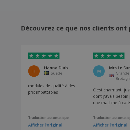
Plat rectangulaire en céramique - Barro
Profesional
Plateau Quadrilatère En Bambou
Plateau à Cocktail en Bambou Naturel
Découvrez ce que nos clients ont 
Plateau à café en acier inoxydable - Dino
Plateau en verre - BORMIOLI ROCCO™ -
Parma
Plateau semi-ovale en acier inoxydable -
Dino
Hanna Diab
Mrs Le Sur
Plateaux rectangulaires en mélamine
H
M
Suède
Grande
Récipient Rectangulaire à 3
Bretagn
Compartiments Porcelaine Blanche
modules de qualité à des
C'est charmant, jus
Récipient à frites en acier inoxydable
prix imbattables
dont j'avais besoin
Récipient en tube de bambou
une machine à café
Récipients Rectangulaires à 2
Compartiments Porcelaine Blanche
Traduction automatique
Traduction automati
Récipients allongés à 3 compartiments en
Afficher l'original
Afficher l'original
porcelaine blanche