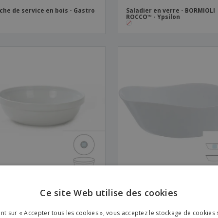
che de service en bois - Gastro
Saladier en verre - BORMIOLI
ROCCO™ - Ypsilon
dier en céramique - Servotel
Saladier en verre carré - BOR
Ce site Web utilise des cookies
ROCCO™ - Parma
ENGL
ant sur « Accepter tous les cookies », vous acceptez le stockage de cookies 