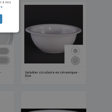
NCH
er à nos
re
CH
TUGUESE
ISH
IAN
-
Saladier circulaire en céramique -
Duo