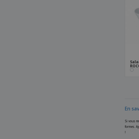
Plat de service rectangulaire en
céramique - Tornado White
Plat de service rectangulaire en
céramique - VISTA ALEGRE™
Plat de service rectangulaire en
céramique - Vital Coupe
Plat en verre rectangulaire - BORMIOLI
ROCCO™ - Parma
Sala
ROC
Plat hospitalier en céramique - Servotel
Plat ovale en verre - BORMIOLI ROCCO™ -
Ebro
Plat ovale en verre - BORMIOLI ROCCO™ -
Performa
Plat profond circulaire en verre -
En sav
BORMIOLI ROCCO™ - Ebro
Plat profond ovale en céramique - Duo
Si vous re
formes. A
Plat rectangulaire en céramique
!