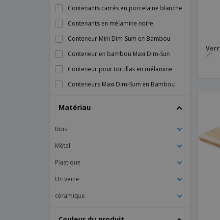
Contenants carrés en porcelaine blanche
Contenants en mélamine noire
Conteneur Mini Dim-Sum en Bambou
Verr
Conteneur en bambou Maxi Dim-Sun
Conteneur pour tortillas en mélamine
Conteneurs Maxi Dim-Sum en Bambou
Conteneurs en mélamine blanche
Matériau
Mini Plateau Ailes Mélamine Noire
Bois
Mini bases d'apéritif en bambou
Mini contenants à collation en bambou
Métal
Mini contenants d'apéritif en bambou
Plastique
Planche avec forme de pont pour fruits
Un verre
de mer de Madère
céramique
Planche de service en bois - Gastro Fun
Plat à four en céramique ovale - Duo
Couleur du produit