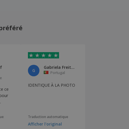
préféré
f
Gabriela Freitas
G
Portugal
e
IDENTIQUE À LA PHOTO
te ce
 pour
.
que
Traduction automatique
Afficher l'original