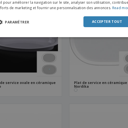
FRE
l pour améliorer la navigation sur le site, analyser son utilisation, contribu
fforts de marketing et fournir une personnalisation des annonces.
Read mo
DUT
POR
ACCEPTER TOUT
PARAMÉTRER
SPAN
ITAL
 de service ovale en céramique
Plat de service en céramique 
o
Nordika