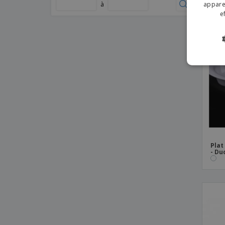
Barro Anaflor
apparei
à
e
Plat de service ovale en céramique -
Boreal
Plat de service ovale en céramique - Duo
Plat de service ovale en céramique -
Eclipse
Plat de service ovale en céramique - Vital
Coupe
Plat de service ovale en céramique -
Waves
Plat de service ovale en inox - Dino
Plat de service rectangulaire en
Plat
- Du
céramique - Cli - Mesa
Plat de service rectangulaire en
céramique - Duo
Plat de service rectangulaire en
céramique - Mineral
Plat de service rectangulaire en
céramique - Scandia