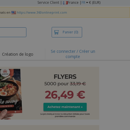
Service Client
|
France |
FR
€ (EUR)
chats en
https://www.360onlineprint.com
Panier
(0)
Se connecter / Créer un
Création de logo
compte