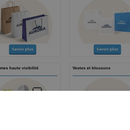
Savoir plus
Savoir plus
mes haute visibilité
Vestes et blousons