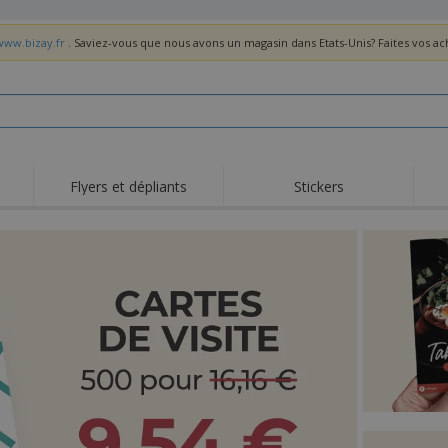
www.bizay.fr
. Saviez-vous que nous avons un magasin dans Etats-Unis? Faites vos a
Flyers et dépliants
Stickers