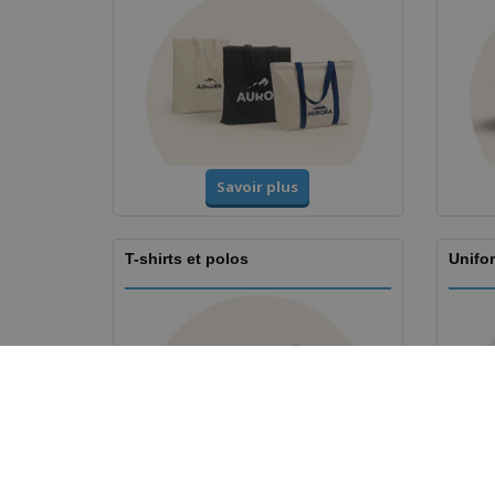
Savoir plus
T-shirts et polos
Unifor