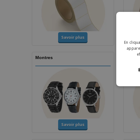
Savoir plus
En cliqu
apparei
e
Montres
Coupe
Savoir plus