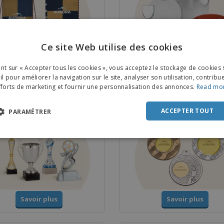
Ce site Web utilise des cookies
ENGL
Savoir plus
Savoir plus
ant sur « Accepter tous les cookies », vous acceptez le stockage de cookies 
FRE
l pour améliorer la navigation sur le site, analyser son utilisation, contribu
fforts de marketing et fournir une personnalisation des annonces.
Read mo
DUT
s et Trophées
Médailles
POR
ACCEPTER TOUT
PARAMÉTRER
SPAN
ITAL
Savoir plus
Savoir plus