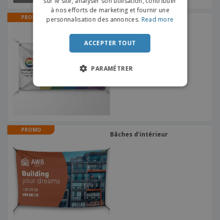
sur le site, analyser son utilisation, contribuer
PORTUGUESE
à nos efforts de marketing et fournir une
PROMO
SPANISH
personnalisation des annonces.
Read more
Bâches Pride Month
ITALIAN
ACCEPTER TOUT
PARAMÉTRER
PROMO
Bâches d'intérieur