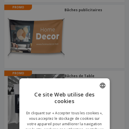
PROMO
Bâches publicitaires
PROMO
Bâches de Table
Ce site Web utilise des
cookies
ENGLISH
FRENCH
En cliquant sur « Accepter tous les cookies »,
vous acceptez le stockage de cookies sur
DUTCH
votre appareil pour améliorer la navigation