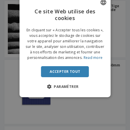
Stop Rayon 150 x 150 mm Tige
de suspension coupe ronde
Ce site Web utilise des
cookies
ENGLISH
FRENCH
En cliquant sur « Accepter tous les cookies »,
vous acceptez le stockage de cookies sur
DUTCH
votre appareil pour améliorer la navigation
sur le site, analyser son utilisation, contribuer
PORTUGUESE
à nos efforts de marketing et fournir une
SPANISH
personnalisation des annonces.
Read more
Signalisation 250mm x 250mm
ITALIAN
ACCEPTER TOUT
PARAMÉTRER