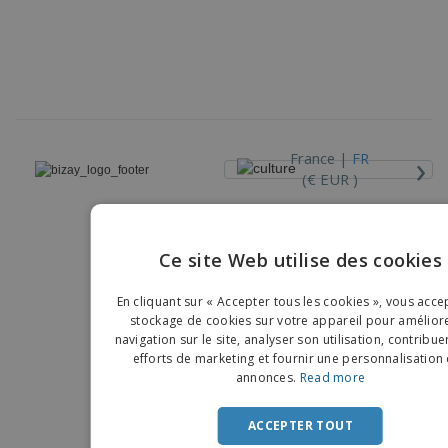
›
France |
FR
(€ EUR )
Dispositif de Signalement
Ce site Web utilise des cookies
Copyright © 2026 - BIZAY. Tous droits réservés.
ENGLIS
En cliquant sur « Accepter tous les cookies », vous acce
FRENC
stockage de cookies sur votre appareil pour améliore
navigation sur le site, analyser son utilisation, contribue
DUTCH
efforts de marketing et fournir une personnalisation
annonces.
Read more
PORTU
SPANIS
ACCEPTER TOUT