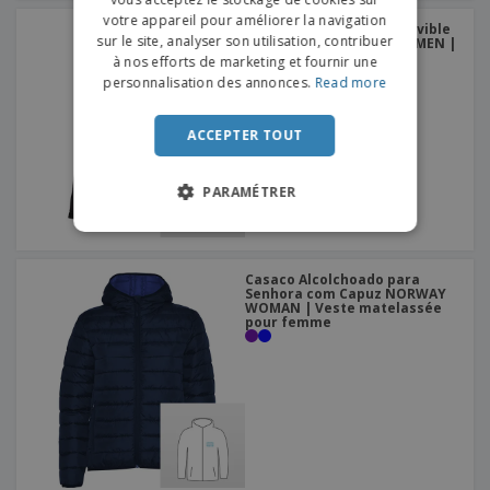
DUTCH
votre appareil pour améliorer la navigation
Softshell à capuche amovible
sur le site, analyser son utilisation, contribuer
PORTUGUESE
pour femme ZAGREB WOMEN |
Veste imperméable à
à nos efforts de marketing et fournir une
capuche pour femme
SPANISH
personnalisation des annonces.
Read more
ITALIAN
ACCEPTER TOUT
PARAMÉTRER
Casaco Alcolchoado para
Senhora com Capuz NORWAY
WOMAN | Veste matelassée
pour femme