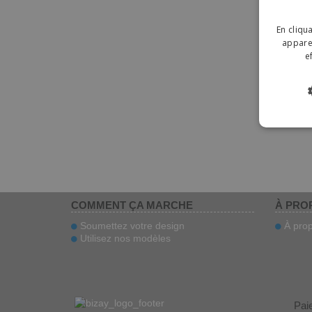
En cliqu
apparei
e
COMMENT ÇA MARCHE
À PRO
Soumettez votre design
À prop
Utilisez nos modèles
Pai