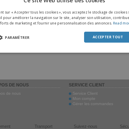
Ce site Web utilise des cookies
ENGL
ant sur « Accepter tous les cookies », vous acceptez le stockage de cookies 
FRE
l pour améliorer la navigation sur le site, analyser son utilisation, contribu
fforts de marketing et fournir une personnalisation des annonces.
Read mo
DUT
POR
ACCEPTER TOUT
PARAMÉTRER
SPAN
ITAL
POS DE NOUS
SERVICE CLIENT
os de nous
Service Client
Mon compte
Gérer les commandes
ement
Transport
Suivez-nous
Sécu