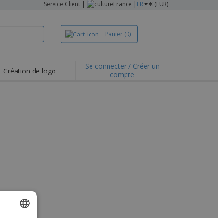
Service Client
|
France |
FR
€ (EUR)
Panier
(0)
Se connecter / Créer un
Création de logo
compte