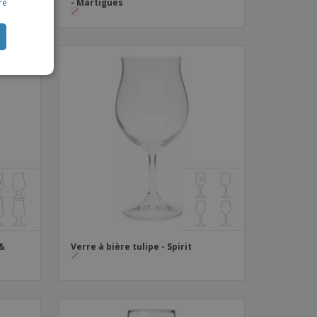
re
- Martigues
CH
TUGUESE
ISH
IAN
 &
Verre à bière tulipe - Spirit