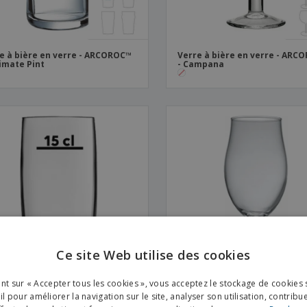
e à bière en verre - ARCOROC™
Verre à bière en verre - ARC
timate Pint
- Campana
Ce site Web utilise des cookies
ENGL
ant sur « Accepter tous les cookies », vous acceptez le stockage de cookies 
FRE
l pour améliorer la navigation sur le site, analyser son utilisation, contribu
e à bière Willi Becher -
Verre à bière en verre - Cave