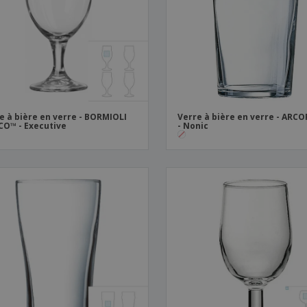
Sacs et accessoires de
Étiquettes pour
Livr
transport
Imprimantes
e à bière en verre - BORMIOLI
Verre à bière en verre - ARC
O™ - Executive
- Nonic