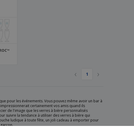
OROC™
‹
›
1
ses que pour les événements. Vous pouvez même avoir un bar à
 impressionnerait certainement vos amis quand ils
cier de l'image que les verres à bière personnalisés
ur suivre la tendance à utiliser des verres à bière qui
ouche ludique à toute fête, un joli cadeau à emporter pour
e garçon.