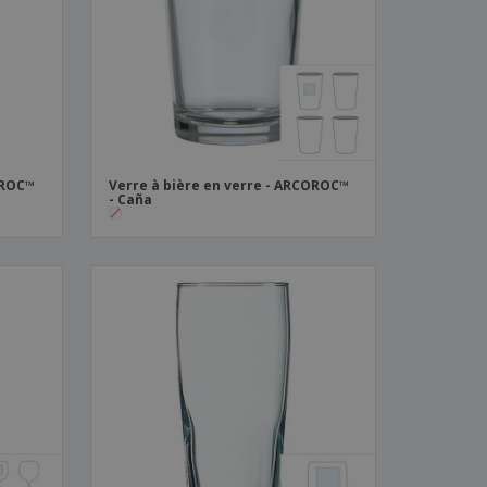
es et brochures
OROC™
Verre à bière en verre - ARCOROC™
- Caña