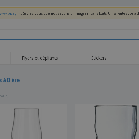
www.bizay.fr
. Saviez-vous que nous avons un magasin dans Etats-Unis? Faites vos a
Flyers et dépliants
Stickers
Act
Tendance
Nouveautés
pro
s à Bière
Roll-ups
Drapeaux
T-sh
Vaisselle et
Roll-ups
Bro
accessoires de cuisine
tat(s)
Vaisselle jetable et
Livraison à domicile
Acti
réutilisable
Autocollants, vinyles et
Montres
Hom
affiches
Sweatshirts
Coupes et Trophées
Boît
Exposants
Médailles
Cad
Affiches
Cadeaux gourmands
Prod