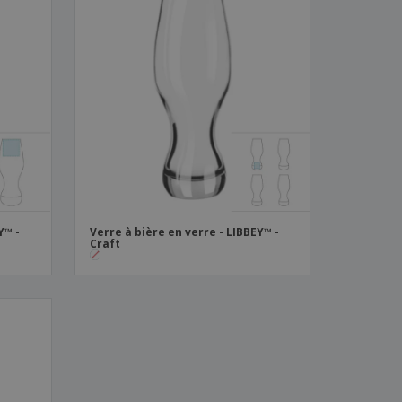
Y™ -
Verre à bière en verre - LIBBEY™ -
Craft