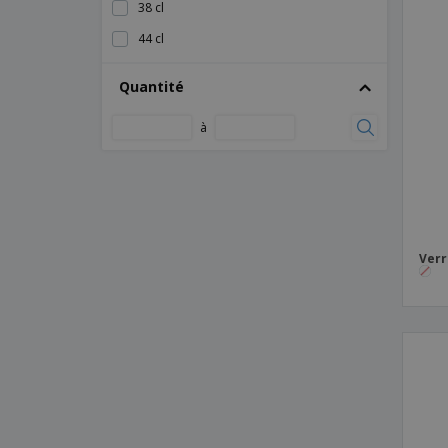
38 cl
44 cl
47 cl
Quantité
50 cl
à
53 cl
57 cl
59 cl
68 cl
Verr