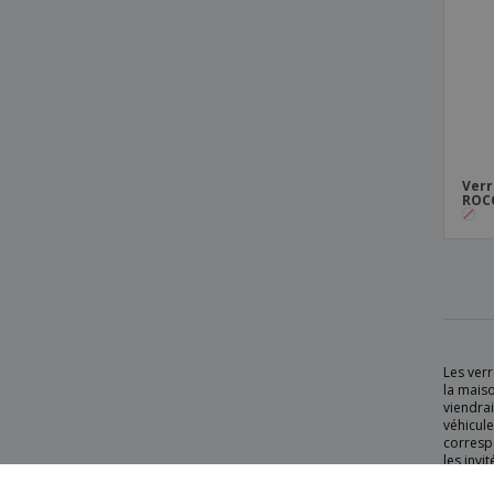
Verr
ROCC
Les verr
la mais
viendrai
véhicule
correspo
les invi