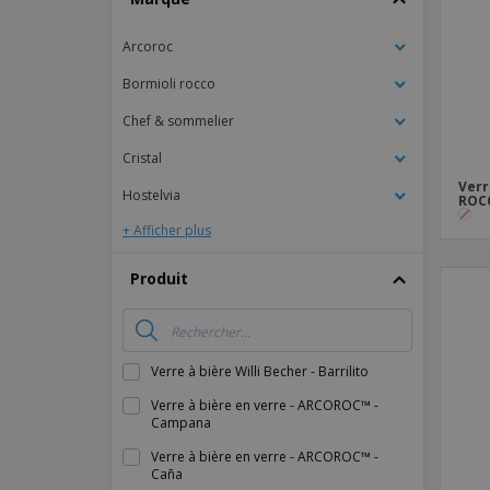
Magnets
Arcoroc
Bâches
Bormioli rocco
Chef & sommelier
Cristal
Verr
Hostelvia
ROCC
+ Afficher plus
Produit
Verre à bière Willi Becher - Barrilito
Verre à bière en verre - ARCOROC™ -
Campana
Verre à bière en verre - ARCOROC™ -
Caña