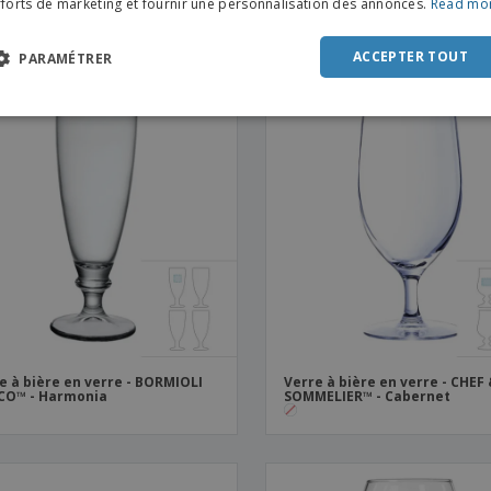
fforts de marketing et fournir une personnalisation des annonces.
Read mo
ilito
DUT
POR
ACCEPTER TOUT
PARAMÉTRER
SPAN
ITAL
e à bière en verre - BORMIOLI
Verre à bière en verre - CHEF
CO™ - Harmonia
SOMMELIER™ - Cabernet