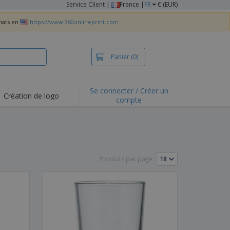
Service Client
|
France |
FR
€ (EUR)
chats en
https://www.360onlineprint.com
Panier
(0)
Se connecter / Créer un
Création de logo
compte
ualités et
motions
irts et polos
derie
Produits par page:
vités de plein air
e office
es d'expédition
eaux personalisés
uits écologiques