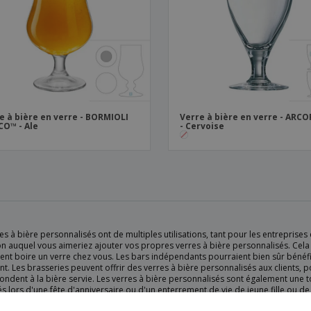
e à bière en verre - BORMIOLI
Verre à bière en verre - ARC
O™ - Ale
- Cervoise
es à bière personnalisés ont de multiples utilisations, tant pour les entrepri
on auquel vous aimeriez ajouter vos propres verres à bière personnalisés. Cela
ent boire un verre chez vous. Les bars indépendants pourraient bien sûr bénéfi
nt. Les brasseries peuvent offrir des verres à bière personnalisés aux clients, po
ndent à la bière servie. Les verres à bière personnalisés sont également une t
tés lors d'une fête d'anniversaire ou d'un enterrement de vie de jeune fille ou d