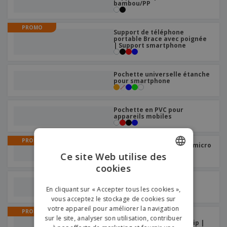
bambou/PP
PROMO
Support de téléphone
portable Brace avec poignée
| Support smartphone
Pochette universelle étanche
pour smartphone
Pochette en PVC pour
appareils mobiles
PROMO
Câble 4 en 1 One | Câble micro
usb
Ce site Web utilise des
cookies
ENGLISH
nettoyeur d'écran en
FRENCH
plastique
En cliquant sur « Accepter tous les cookies »,
vous acceptez le stockage de cookies sur
DUTCH
votre appareil pour améliorer la navigation
PROMO
Support de téléphone
sur le site, analyser son utilisation, contribuer
PORTUGUESE
portable pour voiture Grip |