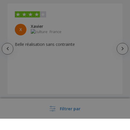
Xavier
X
France
Belle réalisation sans contrainte
Filtrer par
Afficher tous les avis