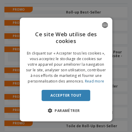
PROMO
Roll-up Best-Seller
PROMO
Bâches
Ce site Web utilise des
PROMO
Roll-ups
cookies
ENGLISH
PROMO
FRENCH
Drapeaux publicitaires | Pour
En cliquant sur « Accepter tous les cookies »,
le Sol | 1 Face | Base Croisée -
vous acceptez le stockage de cookies sur
Gris
DUTCH
votre appareil pour améliorer la navigation
sur le site, analyser son utilisation, contribuer
PORTUGUESE
PROMO
Roll-up XXL Best-Seller
à nos efforts de marketing et fournir une
SPANISH
personnalisation des annonces.
Read more
PROMO
Roll-Up de table Best-Seller
ITALIAN
ACCEPTER TOUT
PROMO
Roll-Up Best-Seller Black
PROMO
PARAMÉTRER
Roll-Up Best-Seller Wood
PROMO
Toile de Roll-Up Best-Seller