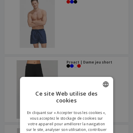
Proact | Dame jeu short
Ce site Web utilise des
cookies
ENGLISH
FRENCH
En cliquant sur « Accepter tous les cookies »,
vous acceptez le stockage de cookies sur
DUTCH
votre appareil pour améliorer la navigation
sur le site, analyser son utilisation, contribuer
PORTUGUESE
Proact | Short de sport