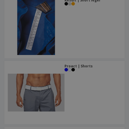
Result | Short léger
Proact | Shorts