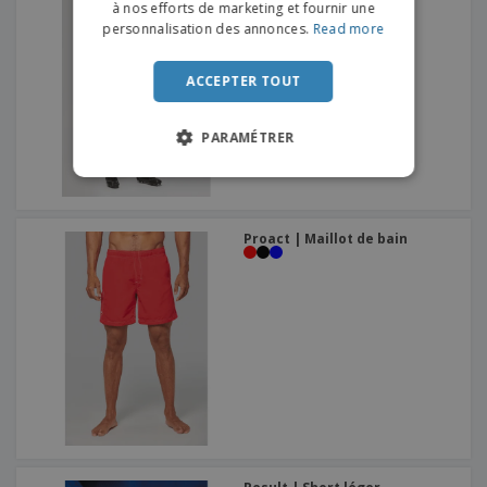
+
2
à nos efforts de marketing et fournir une
SPANISH
personnalisation des annonces.
Read more
ITALIAN
ACCEPTER TOUT
PARAMÉTRER
Proact | Maillot de bain