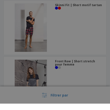
Skinni Fit | Short motif tartan
Front Row | Short stretch
pour femme
Filtrer par