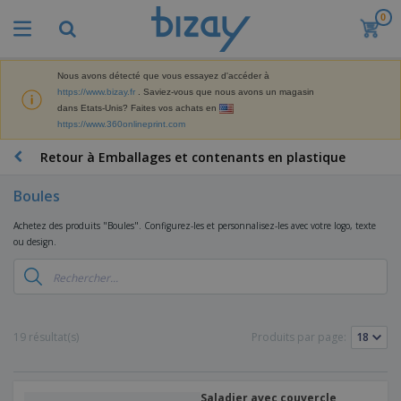
0
Nous avons détecté que vous essayez d'accéder à
https://www.bizay.fr
. Saviez-vous que nous avons un magasin
dans Etats-Unis? Faites vos achats en
https://www.360onlineprint.com
Retour à Emballages et contenants en plastique
Boules
Achetez des produits "Boules". Configurez-les et personnalisez-les avec votre logo, texte
ou design.
19 résultat(s)
Produits par page:
Saladier avec couvercle