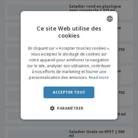
Saladier rond en plastique
avec couvercle | 375 ml
Ce site Web utilise des
Saladier rond en plastique
avec couvercle | 500 ml
cookies
ENGLISH
FRENCH
En cliquant sur « Accepter tous les cookies »,
Saladier Ovale en RPET | 250
ml
vous acceptez le stockage de cookies sur
DUTCH
votre appareil pour améliorer la navigation
sur le site, analyser son utilisation, contribuer
PORTUGUESE
Saladier rond en plastique
à nos efforts de marketing et fournir une
avec couvercle | 750 ml
SPANISH
personnalisation des annonces.
Read more
ITALIAN
ACCEPTER TOUT
Saladier Ovale en RPET | 750
ml
PARAMÉTRER
Saladier Ovale en PP | 500 ml
Saladier Ovale en RPET | 500
ml