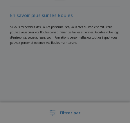
En savoir plus sur les Boules
Si vous recherchez des Boules personnalisés, vous êtes au bon endroit. Vous
pouvez vous créer vos Boules dans différentes tailles et formes. Ajoutez votre logo
d'entreprise, votre adresse, vos informations personnelles ou tout ce à quoi vous
pouvez penser et obtenez vos Boules maintenant !
Filtrer par