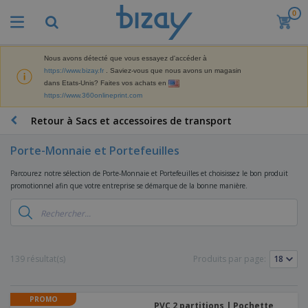
0
M
e
i
l
Nous avons détecté que vous essayez d'accéder à
M
l
https://www.bizay.fr
. Saviez-vous que nous avons un magasin
a
e
dans Etats-Unis? Faites vos achats en
t
u
https://www.360onlineprint.com
é
r
P
r
e
r
Retour à Sacs et accessoires de transport
i
s
o
e
v
d
l
Porte-Monnaie et Portefeuilles
e
A
u
d
n
f
i
e
Parcourez notre sélection de Porte-Monnaie et Portefeuilles et choisissez le bon produit
t
f
t
M
promotionnel afin que votre entreprise se démarque de la bonne manière.
e
i
s
a
F
s
c
P
r
o
h
r
k
u
a
o
e
r
g
m
S
t
n
e
o
a
139 résultat(s)
Produits par page:
i
i
s
t
c
n
t
e
i
s
g
u
t
V
o
r
PROMO
E
ê
n
PVC 2 partitions | Pochette