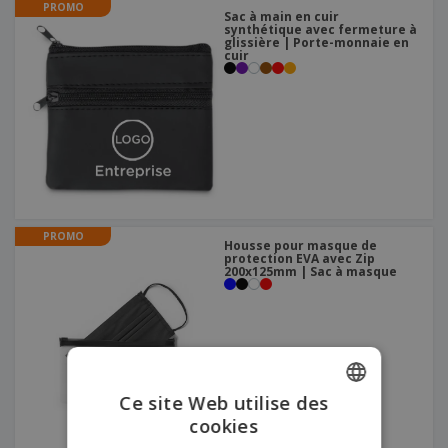
PROMO
Sac à main en cuir
synthétique avec fermeture à
glissière | Porte-monnaie en
cuir
PROMO
Housse pour masque de
protection EVA avec Zip
200x125mm | Sac à masque
Ce site Web utilise des
cookies
ENGLISH