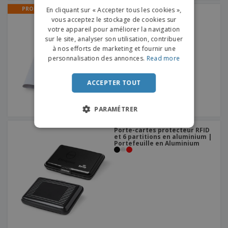
FRENCH
PROMO
En cliquant sur « Accepter tous les cookies »,
Bulletin de vaccination |
vous acceptez le stockage de cookies sur
Couverture de carnet de
DUTCH
vaccination
votre appareil pour améliorer la navigation
sur le site, analyser son utilisation, contribuer
PORTUGUESE
à nos efforts de marketing et fournir une
SPANISH
personnalisation des annonces.
Read more
ITALIAN
ACCEPTER TOUT
PARAMÉTRER
Porte-cartes protecteur RFID
et 6 partitions en aluminium |
Portefeuille en Aluminium