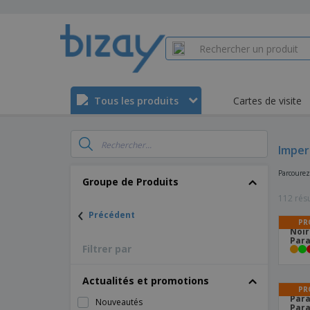
Tous les produits
Cartes de visite
Imper
Parcourez
Groupe de Produits
112 résu
‹
Précédent
PR
Noir
Para
Filtrer par
Actualités et promotions
PR
Para
Nouveautés
Para