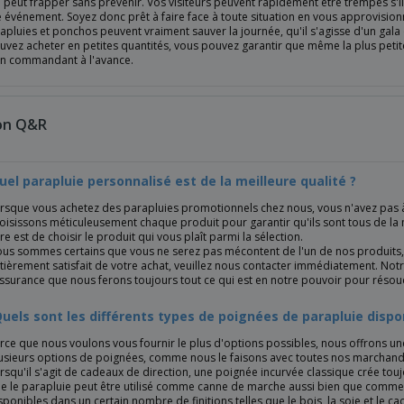
 peut frapper sans prévenir. Vos visiteurs peuvent rapidement être trempés s'i
e événement. Soyez donc prêt à faire face à toute situation en vous approvisio
pluies et ponchos peuvent vraiment sauver la journée, qu'il s'agisse d'un gala
vez acheter en petites quantités, vous pouvez garantir que même la plus petite
n commandant à l'avance.
on Q&R
uel parapluie personnalisé est de la meilleure qualité ?
rsque vous achetez des parapluies promotionnels chez nous, vous n'avez pas à
oisissons méticuleusement chaque produit pour garantir qu'ils sont tous de la 
ire est de choisir le produit qui vous plaît parmi la sélection.
us sommes certains que vous ne serez pas mécontent de l'un de nos produits,
tièrement satisfait de votre achat, veuillez nous contacter immédiatement. Notr
assurance que nous ferons toujours tout ce qui est en notre pouvoir pour résou
Quels sont les différents types de poignées de parapluie dispo
rce que nous voulons vous fournir le plus d'options possibles, nous offrons u
usieurs options de poignées, comme nous le faisons avec toutes nos marchand
rsqu'il s'agit de cadeaux de direction, une poignée incurvée classique crée tou
e le parapluie peut être utilisé comme canne de marche aussi bien que comme 
sponibles dans un certain nombre de finitions telles que le bois, la soie et le 