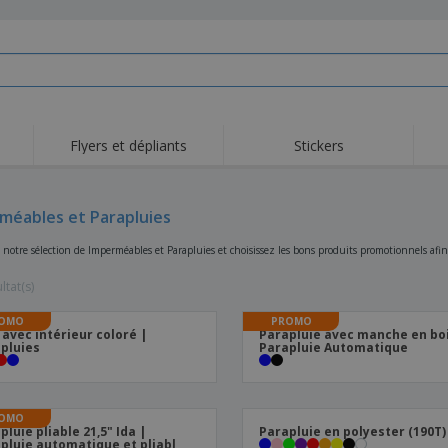
Flyers et dépliants
Stickers
méables et Parapluies
 notre sélection de Imperméables et Parapluies et choisissez les bons produits promotionnels af
ltat(s)
OMO
PROMO
 avec intérieur coloré |
Parapluie avec manche en boi
pluies
Parapluie Automatique
OMO
pluie pliable 21,5" Ida |
Parapluie en polyester (190T)
pluie automatique et pliabl