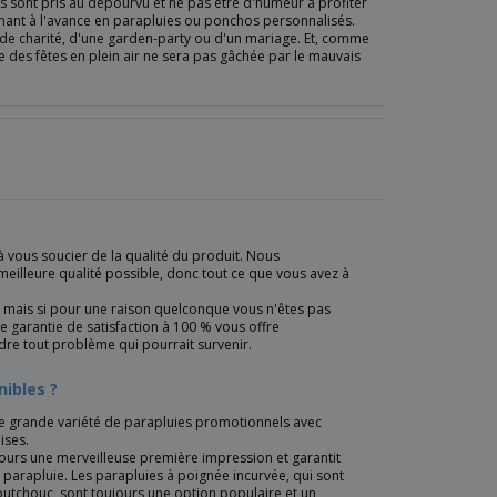
ls sont pris au dépourvu et ne pas être d'humeur à profiter
nnant à l'avance en parapluies ou ponchos personnalisés.
 de charité, d'une garden-party ou d'un mariage. Et, comme
 des fêtes en plein air ne sera pas gâchée par le mauvais
 vous soucier de la qualité du produit. Nous
meilleure qualité possible, donc tout ce que vous avez à
 mais si pour une raison quelconque vous n'êtes pas
e garantie de satisfaction à 100 % vous offre
dre tout problème qui pourrait survenir.
nibles ?
ne grande variété de parapluies promotionnels avec
ises.
jours une merveilleuse première impression et garantit
parapluie. Les parapluies à poignée incurvée, qui sont
caoutchouc, sont toujours une option populaire et un