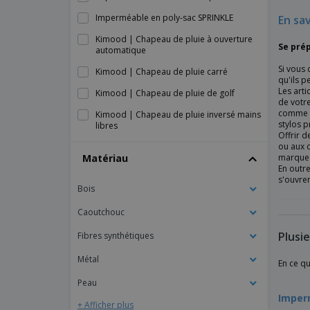
Imperméable en poly-sac SPRINKLE
En sa
Kimood | Chapeau de pluie à ouverture
Se pré
automatique
Si vous
Kimood | Chapeau de pluie carré
qu'ils p
Les arti
Kimood | Chapeau de pluie de golf
de votre
comme d
Kimood | Chapeau de pluie inversé mains
stylos p
libres
Offrir d
ou aux c
Kimood | Chapeau de pluie tempête
Matériau
marque i
Kimood | Chapeau de pluie transparent
En outre
s'ouvre
Bois
Kimood | Grand parapluie de golf
Kimood | Mini parapluie à ouverture
Caoutchouc
automatique
Plusi
Fibres synthétiques
Kimood | Parapluie à ouverture
automatique
Métal
En ce q
Kimood | Parapluie de golf automatique
Peau
Imper
Kimood | Parapluie en bois avec poignée
+ Afficher plus