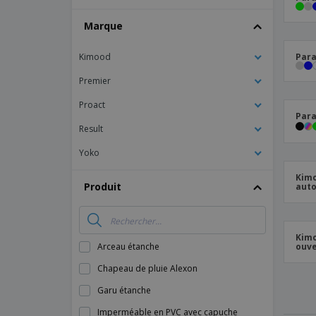
Marque
Kimood
Para
Premier
Proact
Para
Result
Yoko
Kimo
Produit
aut
Kimo
Arceau étanche
ouve
Chapeau de pluie Alexon
Garu étanche
Imperméable en PVC avec capuche