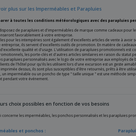
voir plus sur les Imperméables et Parapluies
parer à toutes les conditions météorologiques avec des parapluies pe
 disposez de parapluies et d'imperméables de marque comme cadeaux pour les c
enseront favorablement à votre entreprise.
cles pour les intempéries sont également d'excellents articles de vente à avoir 
 entreprise, ils servent d'excellents outils de promotion. En matière de cadeaux 
'excellente qualité et d'usage. L'utilisation de parapluies promotionnels es
romotionnels, les porte-clés et d'autres articles similaires en raison du statut per
es parapluies personnalisés avec le logo de votre entreprise aux employés de b
lients de l'hôtel pour qu'ils les utilisent lors d'une excursion est un geste aim
mprimée dessus, ils sont plus susceptibles d'être retournés, prêts à être utili
, un imperméable ou un poncho de type " taille unique " est une méthode simple e
nt pendant votre événement.
eurs choix possibles en fonction de vos besoins
ui concerne les imperméables, les ponchos personnalisés et les parapluies pro
méables et ponchos :
Paraplu