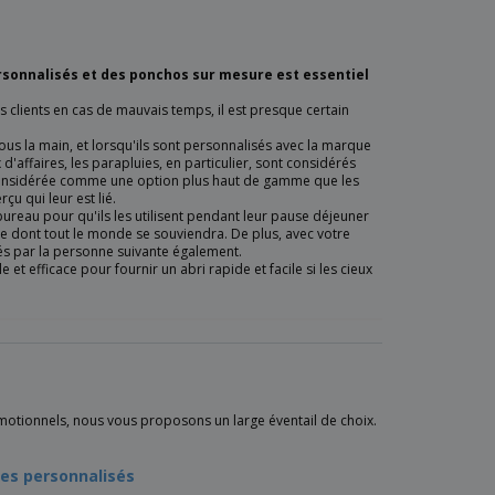
rsonnalisés et des ponchos sur mesure est essentiel
lients en cas de mauvais temps, il est presque certain
sous la main, et lorsqu'ils sont personnalisés avec la marque
d'affaires, les parapluies, en particulier, sont considérés
t considérée comme une option plus haut de gamme que les
çu qui leur est lié.
ureau pour qu'ils les utilisent pendant leur pause déjeuner
able dont tout le monde se souviendra. De plus, avec votre
sés par la personne suivante également.
t efficace pour fournir un abri rapide et facile si les cieux
motionnels, nous vous proposons un large éventail de choix.
ies personnalisés