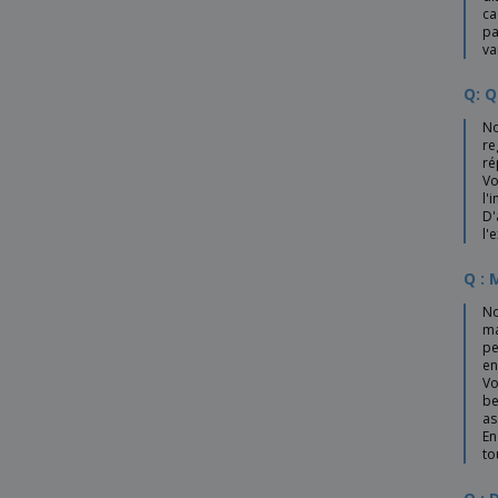
ca
Premier | Housse étanche
pa
va
Proact | Parapluie de golf professionnel
RÉGAL étanche
Q: Q
Result | Ensemble de pluie
No
re
Splashmacs | Poncho
ré
Vo
Yoko | Poncho léger
l'
D'
parapluie 27 pouces
l'
parapluie pliable
Q : 
parapluie pongé
No
ma
pe
en
Vo
be
as
En
to