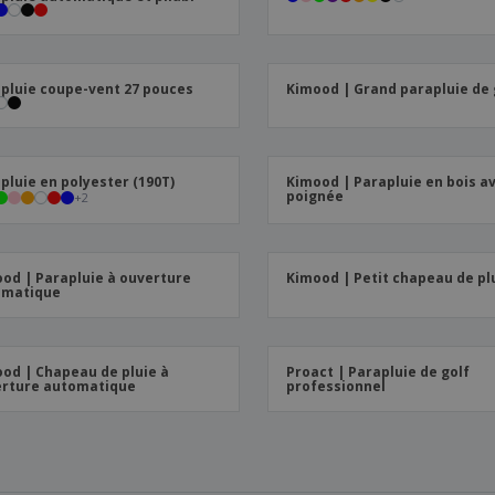
pluie coupe-vent 27 pouces
Kimood | Grand parapluie de 
pluie en polyester (190T)
Kimood | Parapluie en bois a
poignée
+
2
od | Parapluie à ouverture
Kimood | Petit chapeau de pl
omatique
od | Chapeau de pluie à
Proact | Parapluie de golf
rture automatique
professionnel