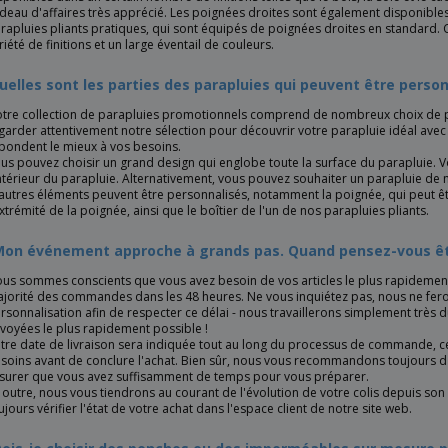
deau d'affaires très apprécié. Les poignées droites sont également disponibles, 
rapluies pliants pratiques, qui sont équipés de poignées droites en standard
riété de finitions et un large éventail de couleurs.
uelles sont les parties des parapluies qui peuvent être person
tre collection de parapluies promotionnels comprend de nombreux choix de 
garder attentivement notre sélection pour découvrir votre parapluie idéal avec
pondent le mieux à vos besoins.
us pouvez choisir un grand design qui englobe toute la surface du parapluie. V
intérieur du parapluie. Alternativement, vous pouvez souhaiter un parapluie d
autres éléments peuvent être personnalisés, notamment la poignée, qui peut êtr
extrémité de la poignée, ainsi que le boîtier de l'un de nos parapluies pliants.
Mon événement approche à grands pas. Quand pensez-vous être
us sommes conscients que vous avez besoin de vos articles le plus rapidement
jorité des commandes dans les 48 heures. Ne vous inquiétez pas, nous ne fero
rsonnalisation afin de respecter ce délai - nous travaillerons simplement très
voyées le plus rapidement possible !
tre date de livraison sera indiquée tout au long du processus de commande, c
soins avant de conclure l'achat. Bien sûr, nous vous recommandons toujours d
surer que vous avez suffisamment de temps pour vous préparer.
 outre, nous vous tiendrons au courant de l'évolution de votre colis depuis son 
ujours vérifier l'état de votre achat dans l'espace client de notre site web.