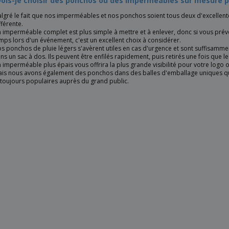
Dois-je choisir des ponchos ou des imperméables sur mesure
lgré le fait que nos imperméables et nos ponchos soient tous deux d'excellente
fférente.
 imperméable complet est plus simple à mettre et à enlever, donc si vous pré
mps lors d'un événement, c'est un excellent choix à considérer.
s ponchos de pluie légers s'avèrent utiles en cas d'urgence et sont suffisammen
ns un sac à dos. Ils peuvent être enfilés rapidement, puis retirés une fois que l
 imperméable plus épais vous offrira la plus grande visibilité pour votre logo o
is nous avons également des ponchos dans des balles d'emballage uniques qui 
 toujours populaires auprès du grand public.