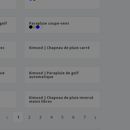
golf
Parapluie coupe-vent
vec
Kimood | Chapeau de pluie carré
uie
Kimood | Parapluie de golf
automatique
Kimood | Chapeau de pluie inversé
mains libres
‹
›
1
2
3
4
5
6
7