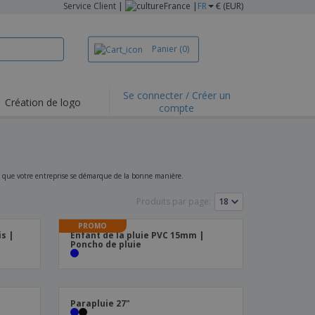
Service Client
|
France |
FR
€ (EUR)
Panier
(0)
Se connecter / Créer un
Création de logo
compte
in que votre entreprise se démarque de la bonne manière.
Produits par page:
PROMO
s |
Enfant de la pluie PVC 15mm |
Poncho de pluie
Parapluie 27"