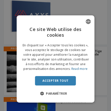
Ce site Web utilise des
cookies
ENGLISH
FRENCH
En cliquant sur « Accepter tous les cookies »,
PROMO
vous acceptez le stockage de cookies sur
Stop Rayon 100 x 100 mm Tige
DUTCH
de suspension coupe ronde
votre appareil pour améliorer la navigation
sur le site, analyser son utilisation, contribuer
PORTUGUESE
à nos efforts de marketing et fournir une
SPANISH
personnalisation des annonces.
Read more
ITALIAN
ACCEPTER TOUT
PARAMÉTRER
PROMO
Drapeaux bannière