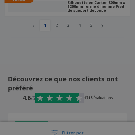
Silhouette en Carton 800mm x
1200mm forme d'homme Pied
de support découpé
‹
›
1
2
3
4
5
Découvrez ce que nos clients ont
préféré
4.6
/5
1715
Évaluations
Filtrer par