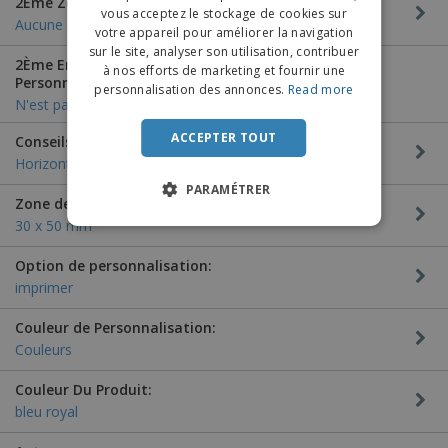
2Ème Zone De Personnalisation:
vous acceptez le stockage de cookies sur
DUTCH
Aucune personnalisation
votre appareil pour améliorer la navigation
sur le site, analyser son utilisation, contribuer
PORTUGUESE
2Ème Emplacement Spécifique De
à nos efforts de marketing et fournir une
Personnalisation:
SPANISH
personnalisation des annonces.
Read more
N'est pas applicable
ITALIAN
ACCEPTER TOUT
Conseils De Personnalisation:
Horizontal
PARAMÉTRER
Zone de Personnalisation:
30 x 50 mm
Option de personnalisation:
imprimer
Couleur de Personnalisation:
Couleurs
Couleur Du Produit:
bleu royal