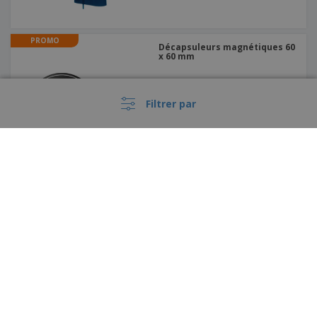
PROMO
Décapsuleurs magnétiques 60
x 60 mm
Filtrer par
PROMO
Bib GINGER | Bavoir pour
adulte
›
France |
FR
(€ EUR )
Dispositif de Signalement