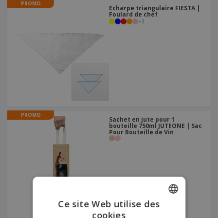
PROMO
Écharpe triangulaire FIESTA |
Foulard de chef
+
3
PROMO
Sachet en jute pour 1
bouteille 750ml JUTEONE | Sac
Pour Bouteille de Vin
Ce site Web utilise des
cookies
ENGLISH