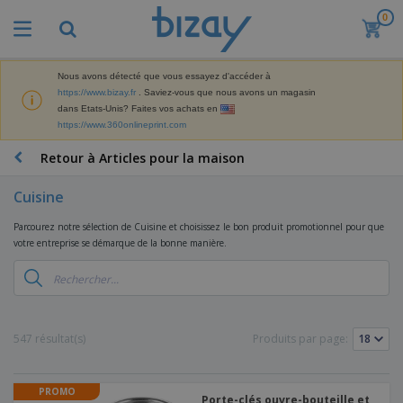
0
M
e
i
l
Nous avons détecté que vous essayez d'accéder à
M
l
https://www.bizay.fr
. Saviez-vous que nous avons un magasin
a
e
dans Etats-Unis? Faites vos achats en
t
u
https://www.360onlineprint.com
é
r
P
r
e
r
Retour à Articles pour la maison
i
s
o
e
v
d
l
Cuisine
e
A
u
d
n
f
i
e
Parcourez notre sélection de Cuisine et choisissez le bon produit promotionnel pour que
t
f
t
M
votre entreprise se démarque de la bonne manière.
e
i
s
a
F
s
c
P
r
o
h
r
k
u
a
o
e
r
g
m
S
t
n
e
o
a
547 résultat(s)
Produits par page:
i
i
s
t
c
n
t
e
i
s
g
u
t
V
o
r
PROMO
E
ê
n
Porte-clés ouvre-bouteille et