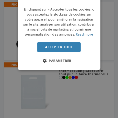
PROMO
FRENCH
Avec aimant PARIS |
En cliquant sur « Accepter tous les cookies »,
Décapsuleur
vous acceptez le stockage de cookies sur
DUTCH
votre appareil pour améliorer la navigation
sur le site, analyser son utilisation, contribuer
PORTUGUESE
à nos efforts de marketing et fournir une
SPANISH
personnalisation des annonces.
Read more
ITALIAN
ACCEPTER TOUT
PARAMÉTRER
PROMO
Petit non tissé 80 g
thermosoudé | Sac fourre-
tout publicitaire thermocollé