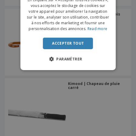
vous acceptez le stockage de cookies sur
DUTCH
votre appareil pour améliorer la navigation
Kimood | Parapluie en bois
sur le site, analyser son utilisation, contribuer
PORTUGUESE
avec poignée
à nos efforts de marketing et fournir une
SPANISH
personnalisation des annonces.
Read more
ITALIAN
ACCEPTER TOUT
PARAMÉTRER
Kimood | Chapeau de pluie
carré