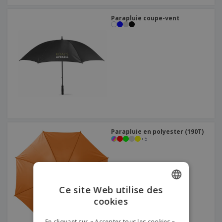
Parapluie coupe-vent
Parapluie en polyester (190T)
+
5
Ce site Web utilise des
cookies
ENGLISH
FRENCH
En cliquant sur « Accepter tous les cookies »,