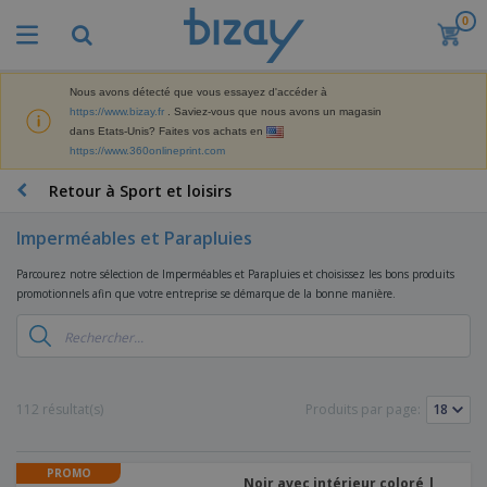
0
M
e
i
l
Nous avons détecté que vous essayez d'accéder à
M
l
https://www.bizay.fr
. Saviez-vous que nous avons un magasin
a
e
dans Etats-Unis? Faites vos achats en
t
u
https://www.360onlineprint.com
é
r
P
r
e
r
Retour à Sport et loisirs
i
s
o
e
v
d
l
Imperméables et Parapluies
e
A
u
d
n
f
i
e
Parcourez notre sélection de Imperméables et Parapluies et choisissez les bons produits
t
f
t
M
promotionnels afin que votre entreprise se démarque de la bonne manière.
e
i
s
a
F
s
c
P
r
o
h
r
k
u
a
o
e
r
g
m
S
t
n
e
o
a
112 résultat(s)
Produits par page:
i
i
s
t
c
n
t
e
i
s
g
u
t
V
o
r
PROMO
E
ê
n
Noir avec intérieur coloré |