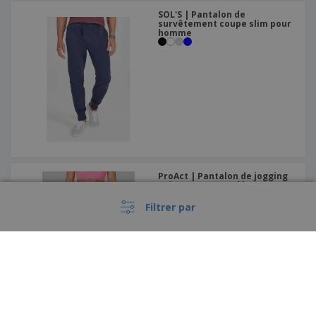
SOL'S | Pantalon de
survêtement coupe slim pour
homme
ProAct | Pantalon de jogging
unisexe en coton léger
Filtrer par