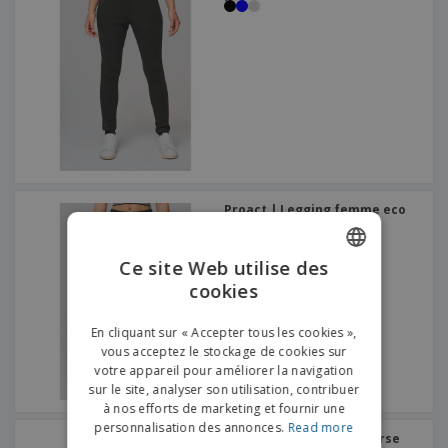
Proact | Legging femme eco
responsable
Ce site Web utilise des
cookies
ENGLISH
FRENCH
En cliquant sur « Accepter tous les cookies »,
vous acceptez le stockage de cookies sur
DUTCH
votre appareil pour améliorer la navigation
sur le site, analyser son utilisation, contribuer
PORTUGUESE
à nos efforts de marketing et fournir une
SPANISH
personnalisation des annonces.
Read more
Yoko | Pantalons de course