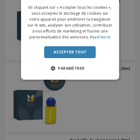
douche/shampoing 2 en 1
FRENCH
20ml - DREAM
En cliquant sur « Accepter tous les cookies »,
vous acceptez le stockage de cookies sur
DUTCH
votre appareil pour améliorer la navigation
sur le site, analyser son utilisation, contribuer
PORTUGUESE
à nos efforts de marketing et fournir une
SPANISH
personnalisation des annonces.
Read more
ITALIAN
ACCEPTER TOUT
PARAMÉTRER
Bouteille de shampooing 20ml
- DREAM