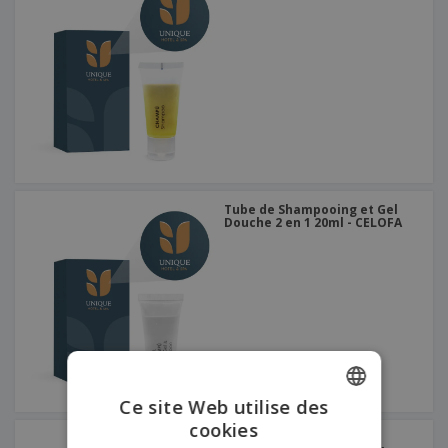
Tube de Shampooing et Gel
Douche 2 en 1 20ml - CELOFA
Ce site Web utilise des
cookies
ENGLISH
Bouteille de gel