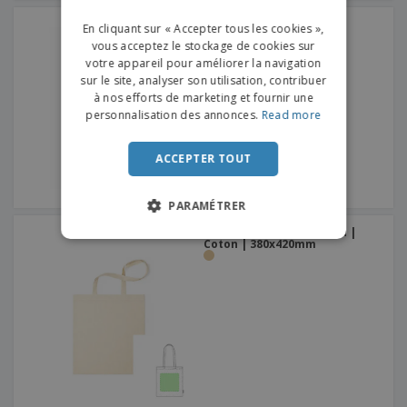
FRENCH
Lotion solaire 30ml
En cliquant sur « Accepter tous les cookies »,
vous acceptez le stockage de cookies sur
DUTCH
votre appareil pour améliorer la navigation
sur le site, analyser son utilisation, contribuer
PORTUGUESE
à nos efforts de marketing et fournir une
SPANISH
personnalisation des annonces.
Read more
ITALIAN
ACCEPTER TOUT
PARAMÉTRER
Sacs fourre-tout MISSAM |
Coton | 380x420mm