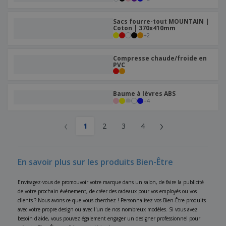
Sacs fourre-tout MOUNTAIN |
Coton | 370x410mm
+
2
Compresse chaude/froide en
PVC
Baume à lèvres ABS
+
4
‹
›
1
2
3
4
En savoir plus sur les produits Bien-Être
Envisagez-vous de promouvoir votre marque dans un salon, de faire la publicité
de votre prochain événement, de créer des cadeaux pour vos employés ou vos
clients ? Nous avons ce que vous cherchez ! Personnalisez vos Bien-Être produits
avec votre propre design ou avec l'un de nos nombreux modèles. Si vous avez
besoin d'aide, vous pouvez également engager un designer professionnel pour