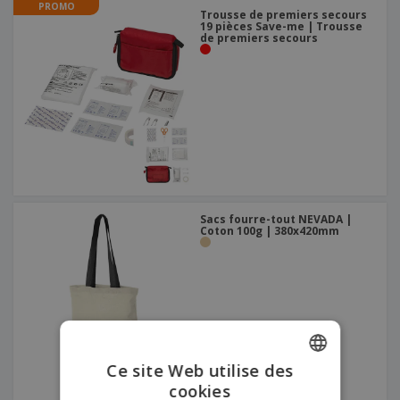
PROMO
Trousse de premiers secours
19 pièces Save-me | Trousse
de premiers secours
Sacs fourre-tout NEVADA |
Coton 100g | 380x420mm
Ce site Web utilise des
cookies
ENGLISH