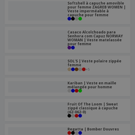
Softshell à capuche amovible
pour femme ZAGREB WOMEN |
Veste imperméable à
capuche pour femme
Casaco Alcolchoado para
Senhora com Capuz NORWAY
WOMAN | Veste matelassée
pour femme
SOL'S | Veste polaire zippée
femme
+
5
Kariban | Veste en maille
mélangée pour homme
Fruit Of The Loom | Sweat
zippé classique à capuche
(62-062-0)
Regatta | Bomber Douvres