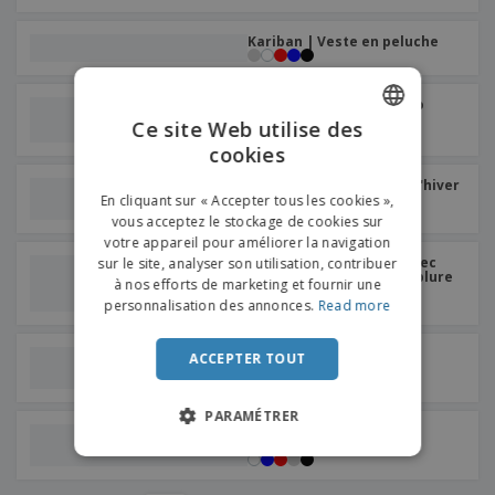
Kariban | Veste en peluche
Kariban | Manteau micro
polaire falco
Ce site Web utilise des
+
6
cookies
ENGLISH
SOL'S | Veste Softshell d'hiver
FRENCH
pour homme
En cliquant sur « Accepter tous les cookies »,
vous acceptez le stockage de cookies sur
DUTCH
votre appareil pour améliorer la navigation
SOL'S | Veste Unisexe Avec
sur le site, analyser son utilisation, contribuer
PORTUGUESE
Fermeture Éclair Et Doublure
à nos efforts de marketing et fournir une
Sherpa
SPANISH
personnalisation des annonces.
Read more
ITALIAN
Result | Veste de travail
ACCEPTER TOUT
Softshell indéchirable
PARAMÉTRER
SOL'S | Veste à capuche
Softshell pour homme