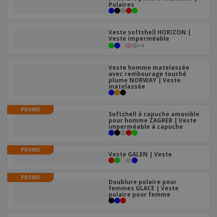
e
x
Polaires
t
n
s
p
e
e
d
E
o
m
l
e
m
s
e
Veste softshell HORIZON |
s
b
b
Veste imperméable
a
n
u
+
4
a
n
t
A
r
l
t
s
c
e
l
s
Veste homme matelassée
h
a
a
avec rembourage touché
e
plume NORWAY | Veste
u
g
T
matelassée
t
e
o
e
u
r
PROMO
s
Softshell à capuche amovible
p
Se
pour homme ZAGREB | Veste
l
a
imperméable à capuche
connecter
e
r
/ Créer un
s
T
compte
p
h
PROMO
Veste GALEN | Veste
r
è
o
m
Service
d
e
Client
PROMO
u
Doublure polaire pour
femmes GLACE | Veste
i
polaire pour femme
t
s