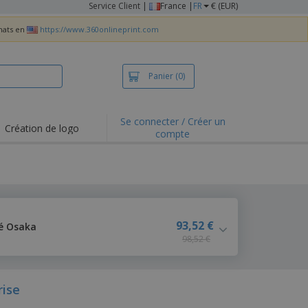
Service Client
|
France |
FR
€ (EUR)
chats en
https://www.360onlineprint.com
Panier
(0)
Se connecter / Créer un
Création de logo
compte
ualités et
motions
irts et polos
derie
vités de plein air
93,52 €
é Osaka
98,52 €
e office
es d'expédition
eaux personalisés
ise
uits écologiques