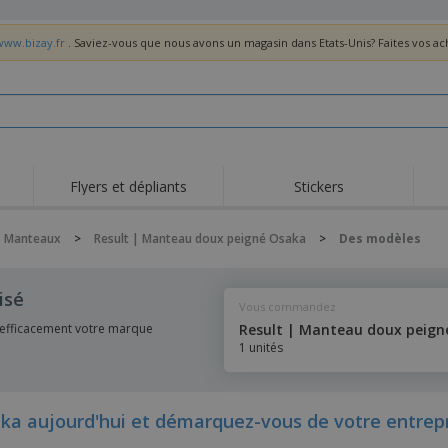
www.bizay.fr
. Saviez-vous que nous avons un magasin dans Etats-Unis? Faites vos a
Flyers et dépliants
Stickers
Act
Tendance
Nouveautés
pro
Manteaux
>
Result | Manteau doux peigné Osaka
>
Des modèles
Roll-ups
Drapeaux
T-sh
Vaisselle et
Roll-ups
Bro
isé
accessoires de cuisine
Vous commandez
Vaisselle jetable et
Livraison à domicile
Acti
réutilisable
efficacement votre marque
Result | Manteau doux peign
Autocollants, vinyles et
1 unités
Montres
Hom
affiches
Sweatshirts
Coupes et Trophées
Boît
Exposants
Médailles
Cad
 aujourd'hui et démarquez-vous de votre entrepr
Affiches
Cadeaux gourmands
Prod