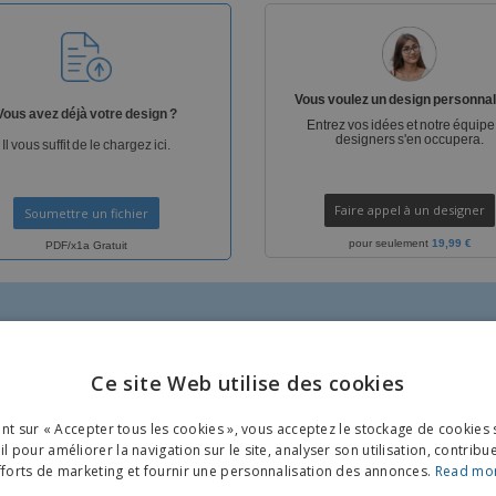
Sacs et accessoires de
Étiquettes pour
Livr
transport
Imprimantes
Vous voulez un design personnal
Vous avez déjà votre design ?
Entrez vos idées et notre équipe
designers s'en occupera.
Il vous suffit de le chargez ici.
Faire appel à un designer
Soumettre un fichier
pour seulement
19,99 €
PDF/x1a Gratuit
Ce site Web utilise des cookies
ENGL
ant sur « Accepter tous les cookies », vous acceptez le stockage de cookies 
FRE
l pour améliorer la navigation sur le site, analyser son utilisation, contribu
TUIT
GRATUIT
fforts de marketing et fournir une personnalisation des annonces.
Read mo
DUT