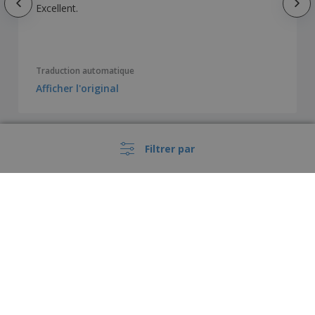
Excellent.
Traduction automatique
Afficher l'original
Filtrer par
Afficher tous les avis
›
France |
FR
(€ EUR )