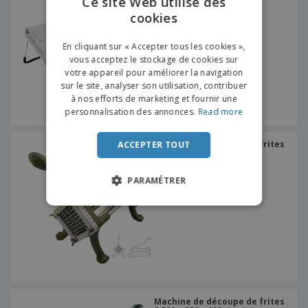
Ce site Web utilise des
cookies
ENGLISH
FRENCH
En cliquant sur « Accepter tous les cookies »,
vous acceptez le stockage de cookies sur
DUTCH
votre appareil pour améliorer la navigation
sur le site, analyser son utilisation, contribuer
PORTUGUESE
à nos efforts de marketing et fournir une
SPANISH
personnalisation des annonces.
Read more
ITALIAN
Machine de découpe de frites
ACCEPTER TOUT
| 510 x 220 x 190 mm
PARAMÉTRER
Machine de découpe de frites