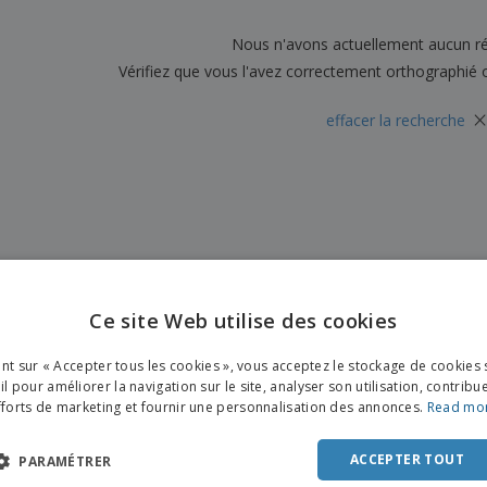
Sacs et accessoires de
Étiquettes pour
Livr
transport
Imprimantes
Nous n'avons actuellement aucun ré
Vérifiez que vous l'avez correctement orthographié 
×
effacer la recherche
Ce site Web utilise des cookies
ENGL
ant sur « Accepter tous les cookies », vous acceptez le stockage de cookies 
FRE
l pour améliorer la navigation sur le site, analyser son utilisation, contribu
fforts de marketing et fournir une personnalisation des annonces.
Read mo
DUT
POR
ACCEPTER TOUT
PARAMÉTRER