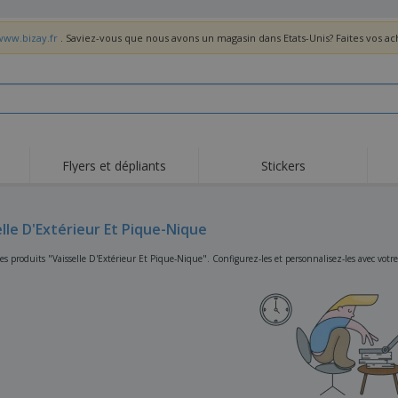
www.bizay.fr
. Saviez-vous que nous avons un magasin dans Etats-Unis? Faites vos a
Flyers et dépliants
Stickers
Act
Tendance
Nouveautés
pro
elle D'Extérieur Et Pique-Nique
Roll-ups
Drapeaux
T-sh
Vaisselle et
Roll-ups
Bro
s produits "Vaisselle D'Extérieur Et Pique-Nique". Configurez-les et personnalisez-les avec votre
accessoires de cuisine
Vaisselle jetable et
Livraison à domicile
Acti
réutilisable
Autocollants, vinyles et
Montres
Hom
affiches
Sweatshirts
Coupes et Trophées
Boît
Exposants
Médailles
Cad
Affiches
Cadeaux gourmands
Prod