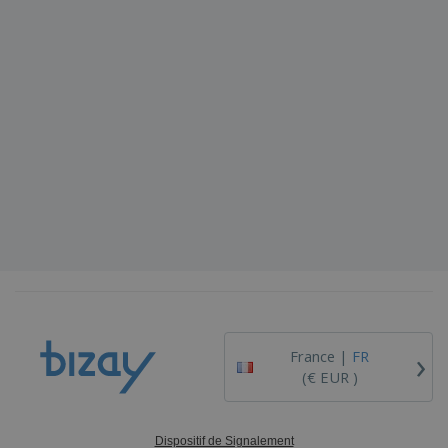
›
France |
FR
(€ EUR )
Dispositif de Signalement