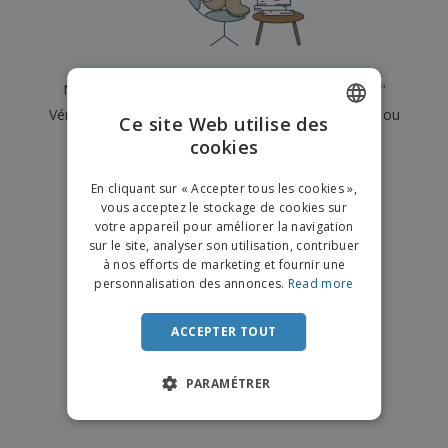
e
x
t
n
s
p
e
e
d
E
o
m
l
e
m
s
e
s
b
b
a
n
Nous n'avons actuellement aucun résultat pour
"
"
u
a
n
t
A
r
Vérifiez que vous l'avez correctement orthographié ou
l
t
s
Ce site Web utilise des
c
e
l
s
recherchez un autre terme.
cookies
ENGLISH
h
a
a
e
u
g
×
T
FRENCH
t
effacer la recherche
e
En cliquant sur « Accepter tous les cookies »,
o
e
vous acceptez le stockage de cookies sur
u
DUTCH
r
votre appareil pour améliorer la navigation
s
p
Se
sur le site, analyser son utilisation, contribuer
PORTUGUESE
l
a
connecter
à nos efforts de marketing et fournir une
e
r
/ Créer un
SPANISH
personnalisation des annonces.
Read more
s
T
compte
p
h
ITALIAN
r
è
ACCEPTER TOUT
o
m
Service
d
e
Client
u
PARAMÉTRER
i
t
s