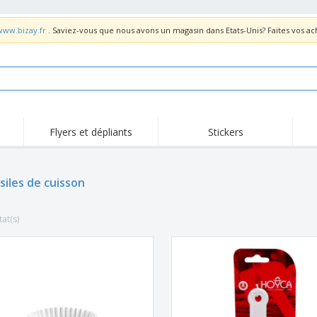
www.bizay.fr
. Saviez-vous que nous avons un magasin dans Etats-Unis? Faites vos a
Flyers et dépliants
Stickers
Act
Tendance
Nouveautés
pro
siles de cuisson
Roll-ups
Drapeaux
T-sh
Vaisselle et
Roll-ups
Bro
accessoires de cuisine
tat(s)
Vaisselle jetable et
Livraison à domicile
Acti
réutilisable
Autocollants, vinyles et
Montres
Hom
affiches
Sweatshirts
Coupes et Trophées
Boît
Exposants
Médailles
Cad
Affiches
Cadeaux gourmands
Prod