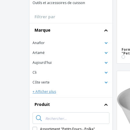
Outils et accessoires de cuisson
Magnets
Bâches
Filtrer par
Marque
Anaflor
Form
Artamé
"Pet
Aujourd'hui
Cli
Côte verte
+ Afficher plus
Produit
Assortiment "Petits Fours - Polka"