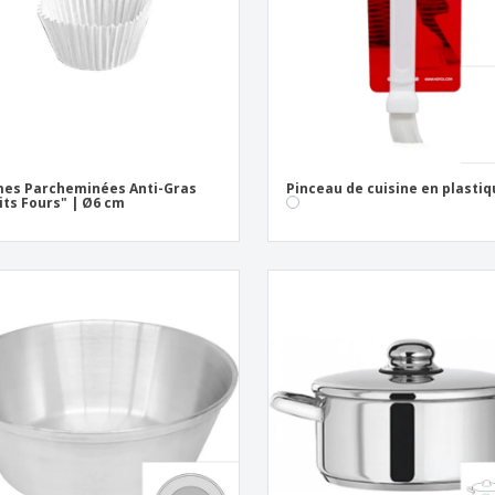
Sacs et accessoires de
Étiquettes pour
Livr
transport
Imprimantes
es Parcheminées Anti-Gras
Pinceau de cuisine en plasti
its Fours" | Ø6 cm