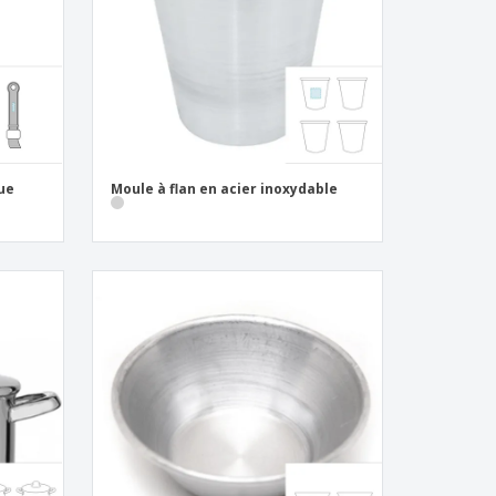
es et brochures
que
Moule à flan en acier inoxydable