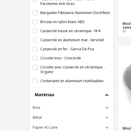
Parchemin Anti-Gras
Barquette Pâtisserie Aluminium Doré/Noir
Brosse en nylon blanc ABS
Moul
sans
Casserole basse en céramique - Nº4
Casserole en aluminium mat - Servotel
Casserole en fer - Garcia De Pou
Cocotte Inox - Concorde
Cocotte avec couvercle en céramique -
Organic
Contenants en aluminium réutilisables
Conteneur Pâtisserie Base Ronde
Matériau
Aluminium
Conteneur Pâtisserie Rond Aluminium
Bois
Conteneur pour Tartes en Aluminium
Métal
Conteneur pour gâteau anglais en
aluminium
Papier et Carte
Moul