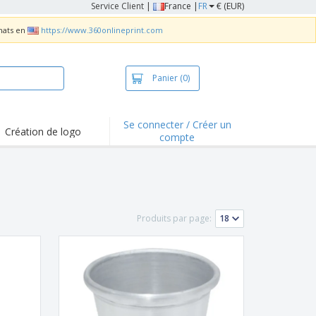
Service Client
|
France |
FR
€ (EUR)
chats en
https://www.360onlineprint.com
Panier
(0)
Se connecter / Créer un
Création de logo
compte
ualités et
motions
irts et polos
derie
Produits par page:
vités de plein air
e office
es d'expédition
eaux personalisés
uits écologiques