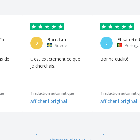
PECULIAR Comunicação
Baristan
B
E
l
Suède
Portuga
ns de
C'est exactement ce que
Bonne qualité
je cherchais.
que
Traduction automatique
Traduction automati
Afficher l'original
Afficher l'original