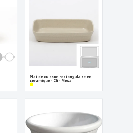
Plat de cuisson rectangulaire en
céramique - Cli - Mesa