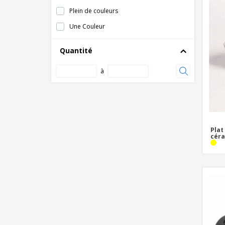
inoxydable - Nº2
Plein de couleurs
Moule à cupcakes en aluminium - Nº4
Une Couleur
Moule à flan en acier inoxydable
Moule à gâteau en aluminium - Ferradura
Quantité
Moule à gâteaux en aluminium sans tube -
à
Ferradura
Moule à muffins en acier inoxydable avec
tube - Nº3
Moule à muffins en aluminium - Nº2
Moule à muffins en aluminium - Nº3
Plat
céra
Moule à muffins en aluminium - Nº5
Moule à muffins en carton
Moule à muffins en silicone rouge
Moule en silicone avec demi-sphères
rouges
Moules De Four À Panettone Châtaignes
Feuilletées De Cellulose