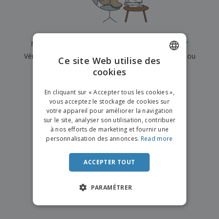
e
x
t
n
s
p
e
e
d
E
o
m
l
e
m
s
e
s
b
b
a
n
Nous n'avons actuellement aucun résultat pour
"
"
u
a
n
t
A
r
Vérifiez que vous l'avez correctement orthographié ou
l
t
s
Ce site Web utilise des
c
e
l
s
recherchez un autre terme.
cookies
ENGLISH
h
a
a
e
u
g
×
T
FRENCH
t
effacer la recherche
e
En cliquant sur « Accepter tous les cookies »,
o
e
vous acceptez le stockage de cookies sur
u
DUTCH
r
votre appareil pour améliorer la navigation
s
p
Se
sur le site, analyser son utilisation, contribuer
PORTUGUESE
l
a
connecter
à nos efforts de marketing et fournir une
e
r
/ Créer un
SPANISH
personnalisation des annonces.
Read more
s
T
compte
p
h
ITALIAN
r
è
ACCEPTER TOUT
o
m
Service
d
e
Client
u
PARAMÉTRER
i
t
s