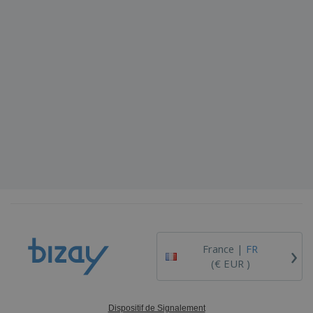
›
France |
FR
(€ EUR )
Dispositif de Signalement