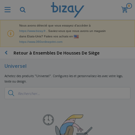
0
M
e
i
l
Nous avons détecté que vous essayez d'accéder à
M
l
https://www.bizay.fr
. Saviez-vous que nous avons un magasin
a
e
dans Etats-Unis? Faites vos achats en
t
u
https://www.360onlineprint.com
é
r
P
r
e
r
Retour à Ensembles De Housses De Siège
i
s
o
e
v
d
l
Universel
e
A
u
d
n
f
i
e
Achetez des produits "Universel". Configurez-les et personnalisez-les avec votre logo,
t
f
t
M
texte ou design.
e
i
s
a
F
s
c
P
r
o
h
r
k
u
a
o
e
r
g
m
S
t
n
e
o
a
i
i
s
t
c
n
t
e
i
s
g
u
t
V
o
r
E
ê
n