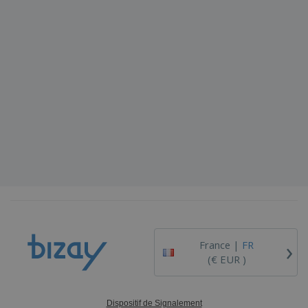
›
France |
FR
(€ EUR )
Dispositif de Signalement