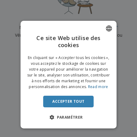
e
x
t
n
s
p
e
e
d
E
o
m
l
e
m
s
e
s
b
b
a
n
Nous n'avons actuellement aucun résultat pour
"
"
u
a
n
t
A
r
Vérifiez que vous l'avez correctement orthographié ou
l
t
s
Ce site Web utilise des
c
e
l
s
recherchez un autre terme.
cookies
ENGLISH
h
a
a
e
u
g
×
T
FRENCH
t
effacer la recherche
e
En cliquant sur « Accepter tous les cookies »,
o
e
vous acceptez le stockage de cookies sur
u
DUTCH
r
votre appareil pour améliorer la navigation
s
p
Se
sur le site, analyser son utilisation, contribuer
PORTUGUESE
l
a
connecter
à nos efforts de marketing et fournir une
e
r
/ Créer un
SPANISH
personnalisation des annonces.
Read more
s
T
compte
p
h
ITALIAN
r
è
ACCEPTER TOUT
o
m
Service
d
e
Client
u
PARAMÉTRER
i
t
s