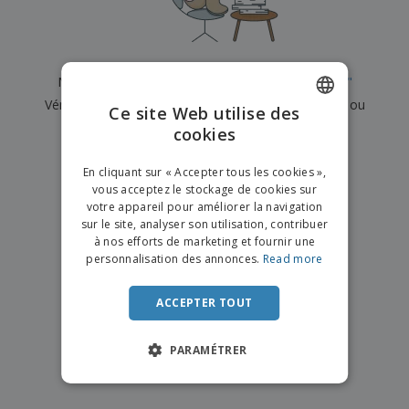
e
x
t
n
s
p
e
e
d
E
o
m
l
e
m
s
e
s
b
b
a
n
Nous n'avons actuellement aucun résultat pour
"
"
u
a
n
t
A
r
Vérifiez que vous l'avez correctement orthographié ou
l
t
s
Ce site Web utilise des
c
e
l
s
recherchez un autre terme.
cookies
ENGLISH
h
a
a
e
u
g
×
T
FRENCH
t
effacer la recherche
e
En cliquant sur « Accepter tous les cookies »,
o
e
vous acceptez le stockage de cookies sur
u
DUTCH
r
votre appareil pour améliorer la navigation
s
p
Se
sur le site, analyser son utilisation, contribuer
PORTUGUESE
l
a
connecter
à nos efforts de marketing et fournir une
e
r
/ Créer un
SPANISH
personnalisation des annonces.
Read more
s
T
compte
p
h
ITALIAN
r
è
ACCEPTER TOUT
o
m
Service
d
e
Client
u
PARAMÉTRER
i
t
s