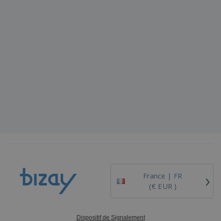
›
France |
FR
(€ EUR )
Dispositif de Signalement