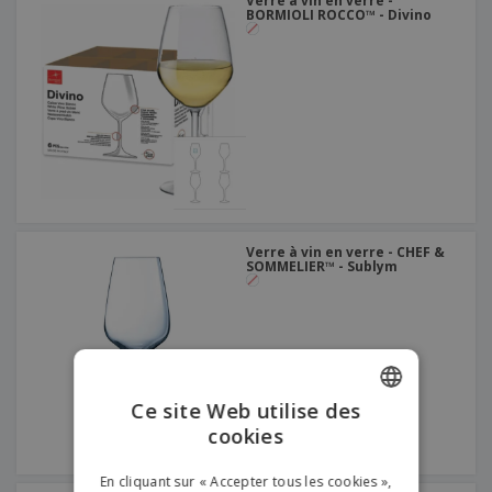
Verre à vin en verre -
BORMIOLI ROCCO™ - Divino
Verre à vin en verre - CHEF &
SOMMELIER™ - Sublym
Ce site Web utilise des
cookies
ENGLISH
FRENCH
En cliquant sur « Accepter tous les cookies »,