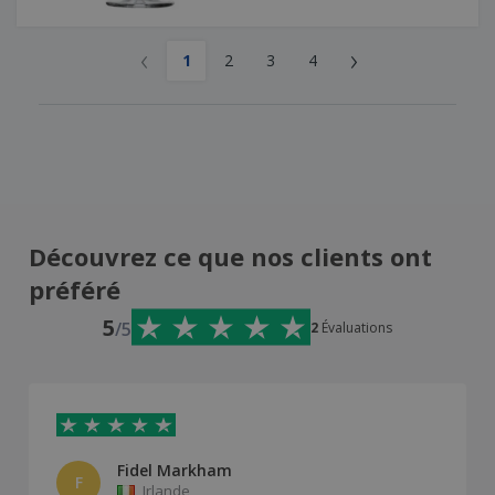
‹
›
1
2
3
4
Découvrez ce que nos clients ont
préféré
5
/5
2
Évaluations
Fidel Markham
F
Irlande