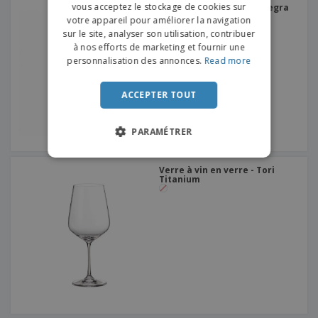
vous acceptez le stockage de cookies sur
Verre à vin en verre - Allegra
DUTCH
votre appareil pour améliorer la navigation
sur le site, analyser son utilisation, contribuer
PORTUGUESE
à nos efforts de marketing et fournir une
SPANISH
personnalisation des annonces.
Read more
ITALIAN
ACCEPTER TOUT
PARAMÉTRER
Verre à vin en verre - Tori
Titanium