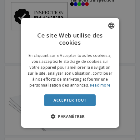
Tampons d'inspection
Ce site Web utilise des
cookies
ENGLISH
FRENCH
En cliquant sur « Accepter tous les cookies »,
vous acceptez le stockage de cookies sur
DUTCH
votre appareil pour améliorer la navigation
Tampon "Payé"
sur le site, analyser son utilisation, contribuer
PORTUGUESE
à nos efforts de marketing et fournir une
SPANISH
personnalisation des annonces.
Read more
ITALIAN
ACCEPTER TOUT
PARAMÉTRER