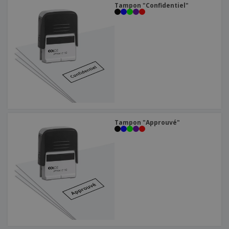
Tampon "Confidentiel"
Tampon "Approuvé"