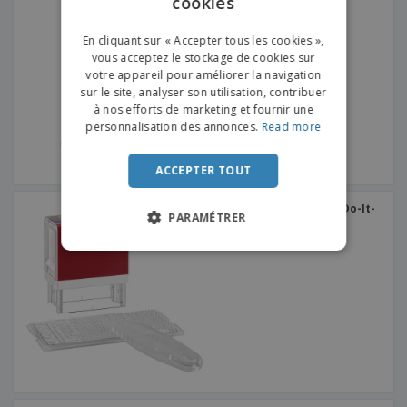
cookies
Tampon Pré-encré
ENGLISH
+
2
FRENCH
En cliquant sur « Accepter tous les cookies »,
vous acceptez le stockage de cookies sur
DUTCH
votre appareil pour améliorer la navigation
sur le site, analyser son utilisation, contribuer
PORTUGUESE
à nos efforts de marketing et fournir une
SPANISH
personnalisation des annonces.
Read more
ITALIAN
ACCEPTER TOUT
Tampon d'Assemblage (Do-It-
PARAMÉTRER
Yourself)