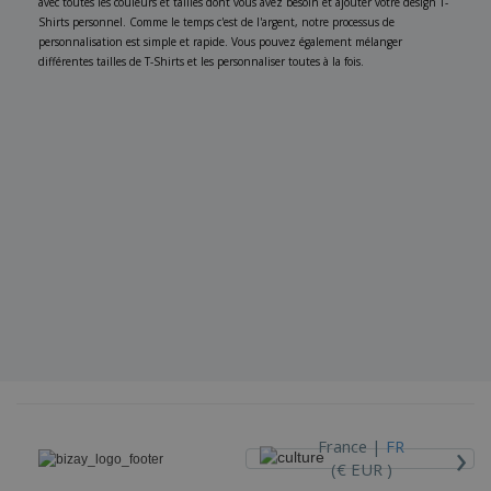
avec toutes les couleurs et tailles dont vous avez besoin et ajouter votre design T-
Shirts personnel. Comme le temps c'est de l'argent, notre processus de
personnalisation est simple et rapide. Vous pouvez également mélanger
différentes tailles de T-Shirts et les personnaliser toutes à la fois.
›
France |
FR
(€ EUR )