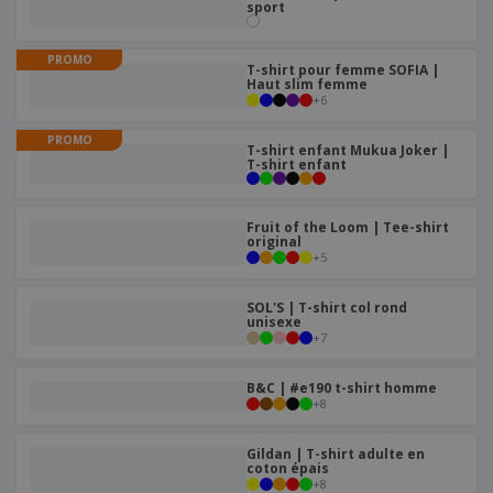
sport
PROMO
T-shirt pour femme SOFIA |
Haut slim femme
+
6
PROMO
T-shirt enfant Mukua Joker |
T-shirt enfant
Fruit of the Loom | Tee-shirt
original
+
5
SOL'S | T-shirt col rond
unisexe
+
7
B&C | #e190 t-shirt homme
+
8
Gildan | T-shirt adulte en
coton épais
+
8