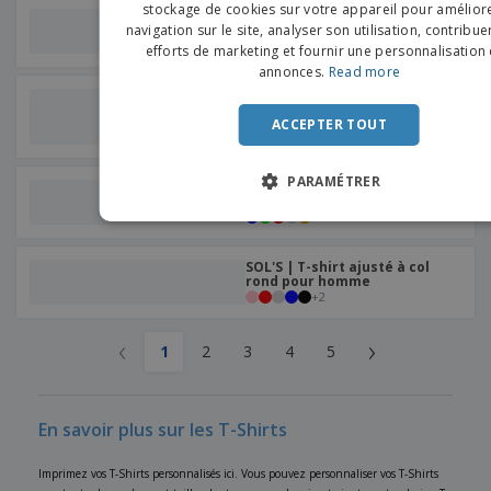
FRENC
stockage de cookies sur votre appareil pour améliore
SOL'S | T-shirt femme à
navigation sur le site, analyser son utilisation, contribue
bretelles
DUTCH
+
3
efforts de marketing et fournir une personnalisation
annonces.
Read more
PORTU
Fruit Of The Loom | T-shirt
manches courtes super
SPANIS
ACCEPTER TOUT
premium
ITALIA
PARAMÉTRER
SOL'S | T-shirt col rond
femme
+
5
SOL'S | T-shirt ajusté à col
rond pour homme
+
2
‹
›
1
2
3
4
5
En savoir plus sur les T-Shirts
Imprimez vos T-Shirts personnalisés ici. Vous pouvez personnaliser vos T-Shirts