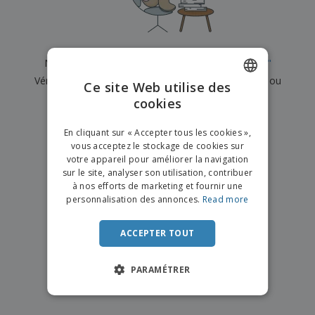
e
x
t
n
s
p
e
e
d
E
o
m
l
e
m
s
e
s
b
b
a
n
Nous n'avons actuellement aucun résultat pour
"
"
u
a
n
t
A
r
Vérifiez que vous l'avez correctement orthographié ou
l
t
s
Ce site Web utilise des
c
e
l
s
recherchez un autre terme.
cookies
ENGLISH
h
a
a
e
u
g
×
T
FRENCH
t
effacer la recherche
e
En cliquant sur « Accepter tous les cookies »,
o
e
vous acceptez le stockage de cookies sur
u
DUTCH
r
votre appareil pour améliorer la navigation
s
p
Se
sur le site, analyser son utilisation, contribuer
PORTUGUESE
l
a
connecter
à nos efforts de marketing et fournir une
e
r
/ Créer un
SPANISH
personnalisation des annonces.
Read more
s
T
compte
p
h
ITALIAN
r
è
ACCEPTER TOUT
o
m
Service
d
e
Client
u
PARAMÉTRER
i
t
s