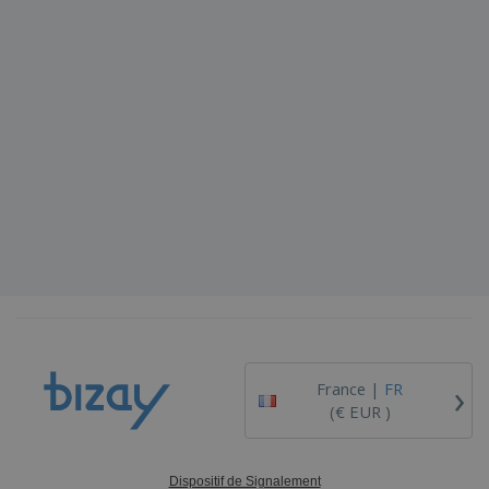
›
France |
FR
(€ EUR )
Dispositif de Signalement