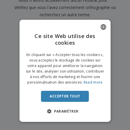
Nous n'avons actuellement aucun résultat pour
"
"
Vérifiez que vous l'avez correctement orthographié ou
recherchez un autre terme.
×
effacer la recherche
Ce site Web utilise des
cookies
ENGLISH
FRENCH
En cliquant sur « Accepter tous les cookies »,
vous acceptez le stockage de cookies sur
DUTCH
votre appareil pour améliorer la navigation
sur le site, analyser son utilisation, contribuer
PORTUGUESE
à nos efforts de marketing et fournir une
SPANISH
personnalisation des annonces.
Read more
ITALIAN
ACCEPTER TOUT
PARAMÉTRER