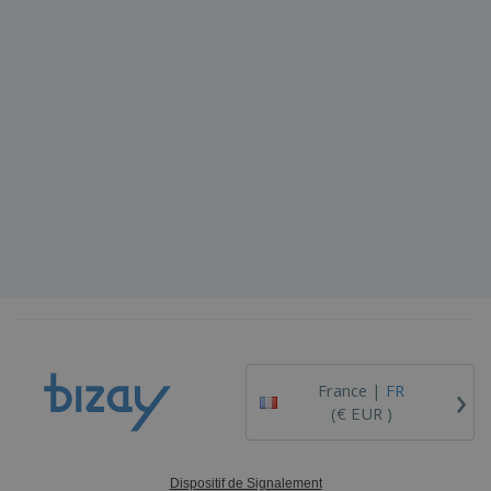
›
France |
FR
(€ EUR )
Dispositif de Signalement