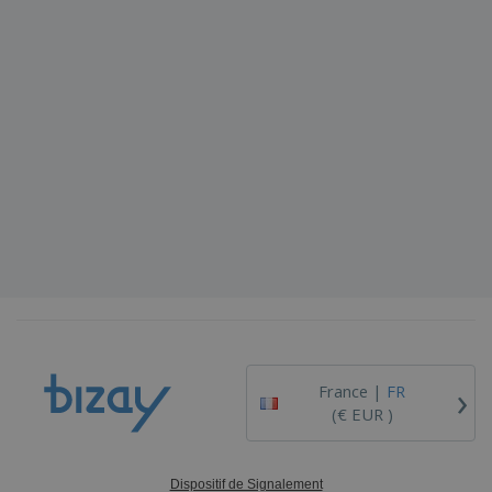
›
France |
FR
(€ EUR )
Dispositif de Signalement