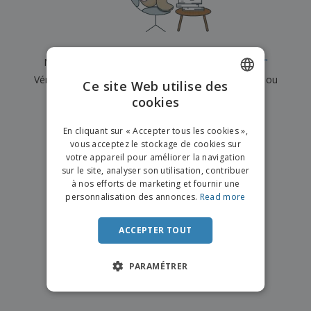
e
x
t
n
s
p
e
e
d
E
o
m
l
e
m
s
e
s
b
b
a
n
Nous n'avons actuellement aucun résultat pour
"
"
u
a
n
t
A
r
Vérifiez que vous l'avez correctement orthographié ou
l
t
s
Ce site Web utilise des
c
e
l
s
recherchez un autre terme.
cookies
ENGLISH
h
a
a
e
u
g
×
T
FRENCH
t
effacer la recherche
e
En cliquant sur « Accepter tous les cookies »,
o
e
vous acceptez le stockage de cookies sur
u
DUTCH
r
votre appareil pour améliorer la navigation
s
p
Se
sur le site, analyser son utilisation, contribuer
PORTUGUESE
l
a
connecter
à nos efforts de marketing et fournir une
e
r
/ Créer un
SPANISH
personnalisation des annonces.
Read more
s
T
compte
p
h
ITALIAN
r
è
ACCEPTER TOUT
o
m
Service
d
e
Client
u
PARAMÉTRER
i
t
s