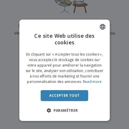
e
x
t
n
s
p
e
e
d
E
o
m
l
e
m
s
e
s
b
b
a
n
Nous n'avons actuellement aucun résultat pour
"
"
u
a
n
t
A
r
Vérifiez que vous l'avez correctement orthographié ou
l
t
s
Ce site Web utilise des
c
e
l
s
recherchez un autre terme.
cookies
ENGLISH
h
a
a
e
u
g
×
T
FRENCH
t
effacer la recherche
e
En cliquant sur « Accepter tous les cookies »,
o
e
vous acceptez le stockage de cookies sur
u
DUTCH
r
votre appareil pour améliorer la navigation
s
p
Se
sur le site, analyser son utilisation, contribuer
PORTUGUESE
l
a
connecter
à nos efforts de marketing et fournir une
e
r
/ Créer un
SPANISH
personnalisation des annonces.
Read more
s
T
compte
p
h
ITALIAN
r
è
ACCEPTER TOUT
o
m
Service
d
e
Client
u
PARAMÉTRER
i
t
s