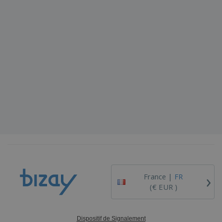
›
France |
FR
(€ EUR )
Dispositif de Signalement