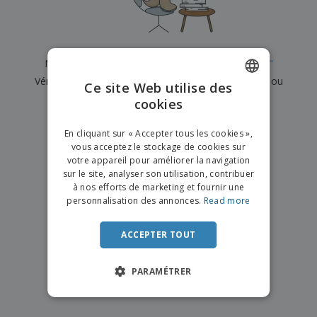
e
x
t
n
s
p
e
e
d
E
o
m
l
e
m
s
e
s
b
b
a
n
Nous n'avons actuellement aucun résultat pour
"
"
u
a
n
t
A
r
Vérifiez que vous l'avez correctement orthographié ou
l
t
s
Ce site Web utilise des
c
e
l
s
recherchez un autre terme.
cookies
ENGLISH
h
a
a
e
u
g
×
T
FRENCH
t
effacer la recherche
e
En cliquant sur « Accepter tous les cookies »,
o
e
vous acceptez le stockage de cookies sur
u
DUTCH
r
votre appareil pour améliorer la navigation
s
p
Se
sur le site, analyser son utilisation, contribuer
PORTUGUESE
l
a
connecter
à nos efforts de marketing et fournir une
e
r
/ Créer un
SPANISH
personnalisation des annonces.
Read more
s
T
compte
p
h
ITALIAN
r
è
ACCEPTER TOUT
o
m
Service
d
e
Client
u
PARAMÉTRER
i
t
s