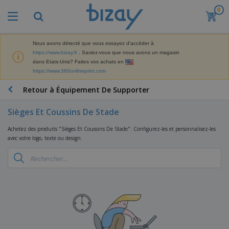
0
M
e
i
l
Nous avons détecté que vous essayez d'accéder à
M
l
https://www.bizay.fr
. Saviez-vous que nous avons un magasin
a
e
dans Etats-Unis? Faites vos achats en
t
u
https://www.360onlineprint.com
é
r
P
r
e
r
Retour à Équipement De Supporter
i
s
o
e
v
d
l
Sièges Et Coussins De Stade
e
A
u
d
n
f
i
e
Achetez des produits "Sièges Et Coussins De Stade". Configurez-les et personnalisez-les
t
f
t
M
avec votre logo, texte ou design.
e
i
s
a
F
s
c
P
r
o
h
r
k
u
a
o
e
r
g
m
S
t
n
e
o
a
i
i
s
t
c
n
t
e
i
s
g
u
t
V
o
r
E
ê
n