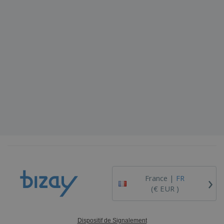
›
France |
FR
(€ EUR )
Dispositif de Signalement