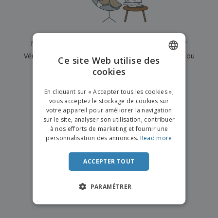
e
x
t
n
s
p
e
e
d
E
o
m
l
e
m
s
e
s
b
b
a
n
Nous n'avons actuellement aucun résultat pour
"
"
u
a
n
t
A
r
Vérifiez que vous l'avez correctement orthographié ou
l
t
s
Ce site Web utilise des
c
e
l
s
recherchez un autre terme.
cookies
ENGLISH
h
a
a
e
u
g
×
T
FRENCH
t
effacer la recherche
e
En cliquant sur « Accepter tous les cookies »,
o
e
vous acceptez le stockage de cookies sur
u
DUTCH
r
votre appareil pour améliorer la navigation
s
p
Se
sur le site, analyser son utilisation, contribuer
PORTUGUESE
l
a
connecter
à nos efforts de marketing et fournir une
e
r
/ Créer un
SPANISH
personnalisation des annonces.
Read more
s
T
compte
p
h
ITALIAN
r
è
ACCEPTER TOUT
o
m
Service
d
e
Client
u
PARAMÉTRER
i
t
s