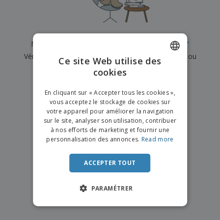
e
x
t
n
s
p
e
e
d
E
o
m
l
e
m
s
e
s
b
b
a
n
Nous n'avons actuellement aucun résultat pour
"
"
u
a
n
t
A
r
Vérifiez que vous l'avez correctement orthographié ou
l
t
s
Ce site Web utilise des
c
e
l
s
recherchez un autre terme.
cookies
ENGLISH
h
a
a
e
u
g
×
T
FRENCH
t
effacer la recherche
e
En cliquant sur « Accepter tous les cookies »,
o
e
vous acceptez le stockage de cookies sur
u
DUTCH
r
votre appareil pour améliorer la navigation
s
p
Se
sur le site, analyser son utilisation, contribuer
PORTUGUESE
l
a
connecter
à nos efforts de marketing et fournir une
e
r
/ Créer un
SPANISH
personnalisation des annonces.
Read more
s
T
compte
p
h
ITALIAN
r
è
ACCEPTER TOUT
o
m
Service
d
e
Client
u
PARAMÉTRER
i
t
s