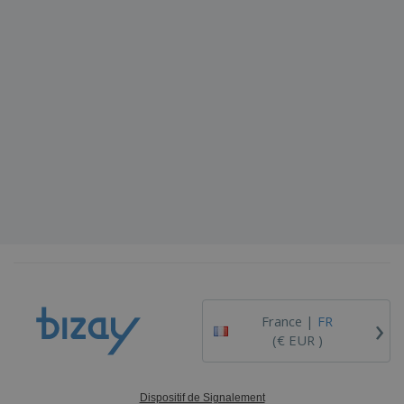
›
France |
FR
(€ EUR )
Dispositif de Signalement