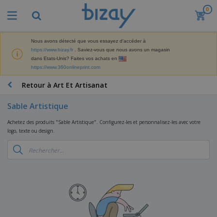
0
M
e
i
l
Nous avons détecté que vous essayez d'accéder à
M
l
https://www.bizay.fr
. Saviez-vous que nous avons un magasin
a
e
dans Etats-Unis? Faites vos achats en
t
u
https://www.360onlineprint.com
é
r
P
r
e
r
Retour à Art Et Artisanat
i
s
o
e
v
d
l
Sable Artistique
e
A
u
d
n
f
i
e
Achetez des produits "Sable Artistique". Configurez-les et personnalisez-les avec votre
t
f
t
M
logo, texte ou design.
e
i
s
a
F
s
c
P
r
o
h
r
k
u
a
o
e
r
g
m
S
t
n
e
o
a
i
i
s
t
c
n
t
e
i
s
g
u
t
V
o
r
E
ê
n